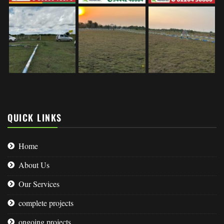
QUICK LINKS
Home
About Us
Our Services
complete projects
ongoing projects