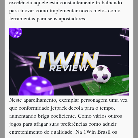
excelência aquele está constantemente trabalhando
para inovar como implementar novos meios como
ferramentas para seus apostadores.
Neste aparelhamento, exemplar personagem uma vez
que conformidade jetpack decola para o tempo,
aumentando briga coeficiente. Como vários outros
jogos para afagar suas preferências como aduzir
entretenimento de qualidade. Na 1Win Brasil os