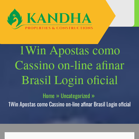
Skip
to
content
1Win Apostas como
Cassino on-line afinar
Brasil Login oficial
Home
Uncategorized
1Win Apostas como Cassino on-line afinar Brasil Login oficial