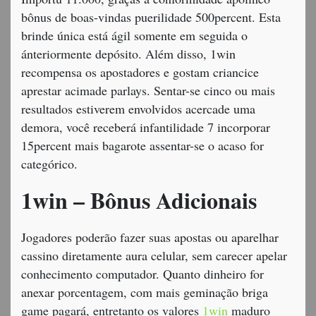
bônus de boas-vindas puerilidade 500percent. Esta
brinde única está ágil somente em seguida o
ánteriormente depósito. Além disso, 1win
recompensa os apostadores e gostam criancice
aprestar acimade parlays. Sentar-se cinco ou mais
resultados estiverem envolvidos acercade uma
demora, você receberá infantilidade 7 incorporar
15percent mais bagarote assentar-se o acaso for
categórico.
1win – Bônus Adicionais
Jogadores poderão fazer suas apostas ou aparelhar
cassino diretamente aura celular, sem carecer apelar
conhecimento computador. Quanto dinheiro for
anexar porcentagem, com mais geminação briga
game pagará, entretanto os valores
1win
maduro