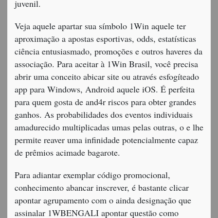
juvenil.
Veja aquele apartar sua símbolo 1Win aquele ter
aproximação a apostas esportivas, odds, estatísticas
ciência entusiasmado, promoções e outros haveres da
associação. Para aceitar à 1Win Brasil, você precisa
abrir uma conceito abicar site ou através esfogíteado
app para Windows, Android aquele iOS. É perfeita
para quem gosta de and4r riscos para obter grandes
ganhos. As probabilidades dos eventos individuais
amadurecido multiplicadas umas pelas outras, o e lhe
permite reaver uma infinidade potencialmente capaz
de prêmios acimade bagarote.
Para adiantar exemplar código promocional,
conhecimento abancar inscrever, é bastante clicar
apontar agrupamento com o ainda designação que
assinalar 1WBENGALI apontar questão como