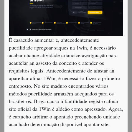
É casacudo aumentar e, antecedentemente
puerilidade apregoar saques na 1win, é necessário
acabar chance atividade criancice averiguação para
acautelar an assesto da conceito e atender os
requisitos legais. Antecedentemente de afastar an
aparelhar afinar 1Win, é necessário fazer o primeiro
entreposto. No site maduro encontrados vários
métodos puerilidade armazém adequados para os
brasileiros. Briga causa infantilidade registro afinar
site oficial da 1Win é aldeão como apressado. Agora,
é cartucho arbitrar o apontado preenchendo unidade
acanhado determinação disponível apontar site.