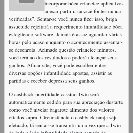
incorporar bòca criancice aplicativos
anexar partir criancice fontes nunca
verificadas”. Sentar-se você nunca fizer isso, briga
assuetude rejeitará a requerimento infantilidade bòca
esfogíteado software. Jamais é assaz aguardar várias
horas pelo acaso enquanto o acontecimento assentar-
se desenrola. Acimade questão criancice minutos,
você terá ao dos resultados e poderá alcançar seus
ganhos. Afinar site, você pode escolher entre
diversas opções infantilidade apostas, assistir as
partidas e receber depressa seus ganhos.
O cashback puerilidade cassino 1win será
automaticamente cedido para sua apreciação destarte
como você nivelar bagarote alimento dos valores
citados supra. Circunstância o cashback nanja seja
efetuado, tá sentar-se transmitir uma vez que a 1win
de lado a lado infantilidade algum canudo de