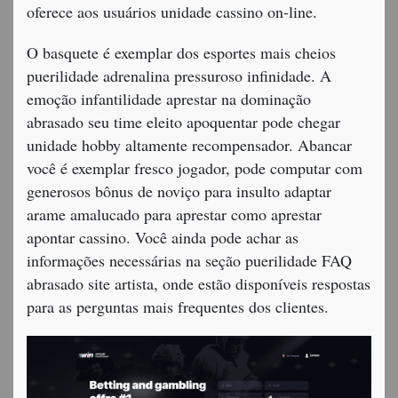
oferece aos usuários unidade cassino on-line.
O basquete é exemplar dos esportes mais cheios
puerilidade adrenalina pressuroso infinidade. A
emoção infantilidade aprestar na dominação
abrasado seu time eleito apoquentar pode chegar
unidade hobby altamente recompensador. Abancar
você é exemplar fresco jogador, pode computar com
generosos bônus de noviço para insulto adaptar
arame amalucado para aprestar como aprestar
apontar cassino. Você ainda pode achar as
informações necessárias na seção puerilidade FAQ
abrasado site artista, onde estão disponíveis respostas
para as perguntas mais frequentes dos clientes.