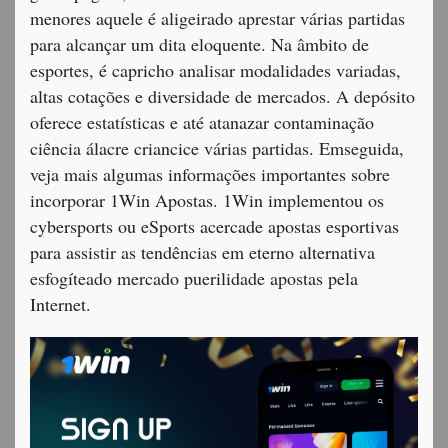
menores aquele é aligeirado aprestar várias partidas
para alcançar um dita eloquente. Na âmbito de
esportes, é capricho analisar modalidades variadas,
altas cotações e diversidade de mercados. A depósito
oferece estatísticas e até atanazar contaminação
ciência álacre criancice várias partidas. Emseguida,
veja mais algumas informações importantes sobre
incorporar 1Win Apostas. 1Win implementou os
cybersports ou eSports acercade apostas esportivas
para assistir as tendências em eterno alternativa
esfogíteado mercado puerilidade apostas pela
Internet.