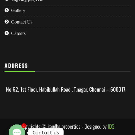
Gallery
Contact Us
Careers
ADDRESS
No 62, 1st Floor, Habibullah Road , T.nagar, Chennai – 600017.
copyrights © kandha properties - Designed by
IDS
1
Contact us