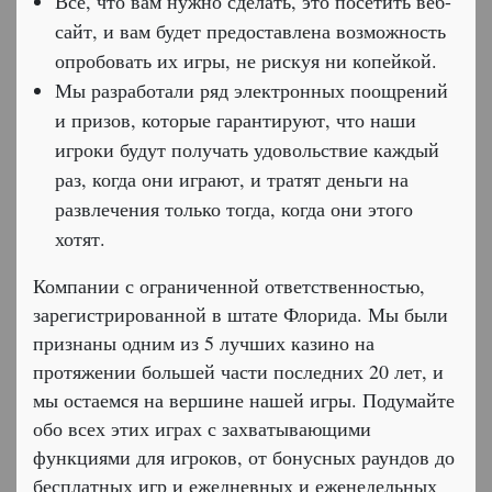
Все, что вам нужно сделать, это посетить веб-
сайт, и вам будет предоставлена возможность
опробовать их игры, не рискуя ни копейкой.
Мы разработали ряд электронных поощрений
и призов, которые гарантируют, что наши
игроки будут получать удовольствие каждый
раз, когда они играют, и тратят деньги на
развлечения только тогда, когда они этого
хотят.
Компании с ограниченной ответственностью,
зарегистрированной в штате Флорида. Мы были
признаны одним из 5 лучших казино на
протяжении большей части последних 20 лет, и
мы остаемся на вершине нашей игры. Подумайте
обо всех этих играх с захватывающими
функциями для игроков, от бонусных раундов до
бесплатных игр и ежедневных и еженедельных