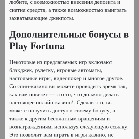
любите, с возможностью внесения депозита и
снятия средств, а также возможностью выиграть
захватывающие джекпоты.
Дополнительные бонусы в
Play Fortuna
Некоторые из предлагаемых игр включают
блэкджек, рулетку, игровые автоматы,
настольные игры, видеопокер и многое другое.
Со спин-казино вы можете проводить время так,
как вам повезет — это то, что должно делать
настоящее онлайн-казино!. Сделав это, вы
можете получить доступ к своему бонусу, а
также к другим бесплатным вращениям и
вознаграждениям, используя следующую ссылку.
Это позволит вам играть в игры казино, не