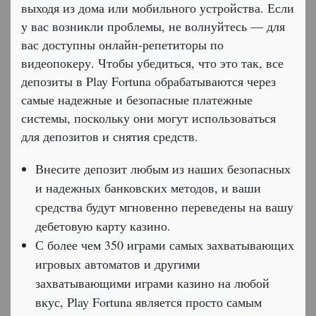
выходя из дома или мобильного устройства. Если
у вас возникли проблемы, не волнуйтесь — для
вас доступны онлайн-репетиторы по
видеопокеру. Чтобы убедиться, что это так, все
депозиты в Play Fortuna обрабатываются через
самые надежные и безопасные платежные
системы, поскольку они могут использоваться
для депозитов и снятия средств.
Внесите депозит любым из наших безопасных
и надежных банковских методов, и ваши
средства будут мгновенно переведены на вашу
дебетовую карту казино.
С более чем 350 играми самых захватывающих
игровых автоматов и другими
захватывающими играми казино на любой
вкус, Play Fortuna является просто самым