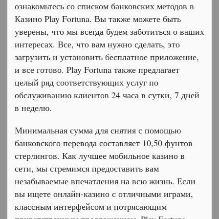
ознакомьтесь со списком банковских методов в
Казино Play Fortuna. Вы также можете быть
уверены, что мы всегда будем заботиться о ваших
интересах. Все, что вам нужно сделать, это
загрузить и установить бесплатное приложение,
и все готово. Play Fortuna также предлагает
целый ряд соответствующих услуг по
обслуживанию клиентов 24 часа в сутки, 7 дней
в неделю.
Минимальная сумма для снятия с помощью
банковского перевода составляет 10,50 фунтов
стерлингов. Как лучшее мобильное казино в
сети, мы стремимся предоставить вам
незабываемые впечатления на всю жизнь. Если
вы ищете онлайн-казино с отличными играми,
классным интерфейсом и потрясающим