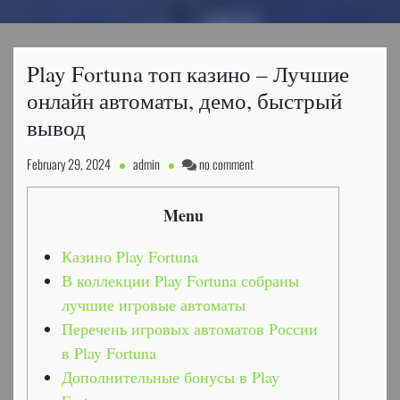
Play Fortuna топ казино – Лучшие
онлайн автоматы, демо, быстрый
вывод
on
February 29, 2024
admin
no comment
Play
Fortuna
Menu
топ
казино
Казино Play Fortuna
–
Лучшие
В коллекции Play Fortuna собраны
онлайн
лучшие игровые автоматы
автоматы,
Перечень игровых автоматов России
демо,
быстрый
в Play Fortuna
вывод
Дополнительные бонусы в Play