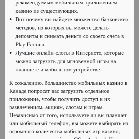
рекомендуемым мобильным приложением
казино из существующих.
Вот почему вы найдете множество банковских
методов, из которых вы можете делать
депозиты и снимать деньги со своего счета в
Play Fortuna.
Лучшие онлайн-слоты в Интернете, которые
можно загрузить для мгновенной игры на
планшете и мобильном устройстве.
К сожалению, большинство мобильных казино в
Канаде попросят вас загрузить отдельное
приложение, чтобы получить доступ к их
развлечениям, акциям, слотам и играм.
Независимо от того, используете ли вы планшет
или мобильный телефон, вы можете выбирать из
огромного количества мобильных игр казино,