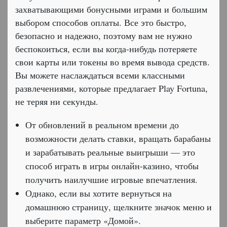
захватывающими бонусными играми и большим
выбором способов оплаты. Все это быстро,
безопасно и надежно, поэтому вам не нужно
беспокоиться, если вы когда-нибудь потеряете
свои карты или токены во время вывода средств.
Вы можете наслаждаться всеми классными
развлечениями, которые предлагает Play Fortuna,
не теряя ни секунды.
От обновлений в реальном времени до
возможности делать ставки, вращать барабаны
и зарабатывать реальные выигрыши — это
способ играть в игры онлайн-казино, чтобы
получить наилучшие игровые впечатления.
Однако, если вы хотите вернуться на
домашнюю страницу, щелкните значок меню и
выберите параметр «Домой».