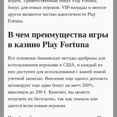
играть. Приветственный бонус Play Fortuna,
бонус для новых игроков, VIP-награды и многое
другое являются частью идентичности Play
Fortuna.
В чем преимущества игры
в казино Play Fortuna
Все основные банковские методы одобрены для
использования игроками в США, и каждый из
них доступен для использования с вашей новой
учетной записью. Внесение еще одного депозита
активирует еще один бонус на матч 200%,
максимум до 200 €. Конечно, вы можете
получить их бесплатно, так как сначала они
даются всем новым игрокам.