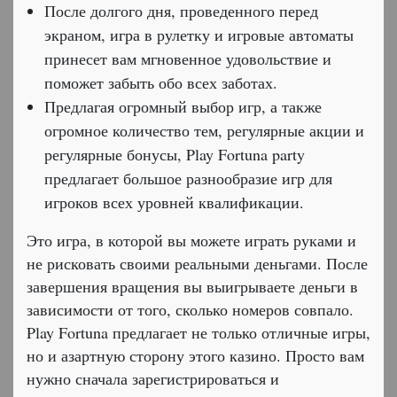
После долгого дня, проведенного перед
экраном, игра в рулетку и игровые автоматы
принесет вам мгновенное удовольствие и
поможет забыть обо всех заботах.
Предлагая огромный выбор игр, а также
огромное количество тем, регулярные акции и
регулярные бонусы, Play Fortuna party
предлагает большое разнообразие игр для
игроков всех уровней квалификации.
Это игра, в которой вы можете играть руками и
не рисковать своими реальными деньгами. После
завершения вращения вы выигрываете деньги в
зависимости от того, сколько номеров совпало.
Play Fortuna предлагает не только отличные игры,
но и азартную сторону этого казино. Просто вам
нужно сначала зарегистрироваться и