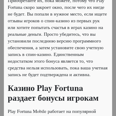
Приобретайте их, пока можете, потому что Play
Fortuna скоро закроет окно, после чего их нигде
не будет. Вы попали в нужное место, если ищете
отзывы игроков о спин-казино из первых рук
или хотите попытать счастья в играх казино на
реальные деньги. Просто убедитесь, что вы
установили последнюю версию программного
обеспечения, а затем установите свою учетную
запись в спин-казино. Единственным
недостатком этого бонуса является то, что
средства нельзя использовать, пока ваша учетная
запись не будет подтверждена и активна.
Казино Play Fortuna
раздает бонусы игрокам
Play Fortuna Mobile работает на популярной