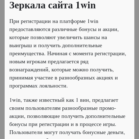
Зеркала сайта 1win
При регистрации на платформе 1win
предоставляются различные бонусы и акции,
которые позволяют увеличить шансы на
выигрыш и получить дополнительные
преимущества. Начиная с момента регистрации,
новым игрокам предлагается ряд
вознаграждений, которые можно получить,
принимая участие в разнообразных акциях и
программах лояльности.
1win, также известный как 1 вин, предлагает
своим пользователям разнообразные промо-
акции, позволяющие получить дополнительные
бонусы при регистрации и в процессе игры.
Пользователи могут получать бонусные деньги,