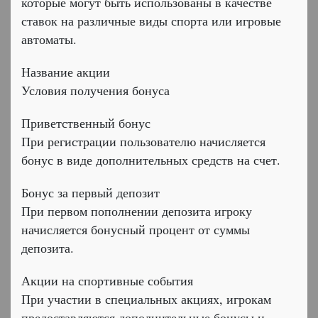
которые могут быть использованы в качестве
ставок на различные виды спорта или игровые
автоматы.
Название акции
Условия получения бонуса
Приветственный бонус
При регистрации пользователю начисляется
бонус в виде дополнительных средств на счет.
Бонус за первый депозит
При первом пополнении депозита игроку
начисляется бонусный процент от суммы
депозита.
Акции на спортивные события
При участии в специальных акциях, игрокам
предоставляются дополнительные бонусы и