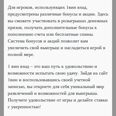
Для игроков, использующих 1вин вход,
предусмотрены различные бонусы и акции. Здесь
вы сможете участвовать в розыгрышах денежных
призов, получать дополнительные бонусы к
пополнению счета или бесплатные спины.
Система бонусов и акций позволит вам
увеличить свой выигрыш и насладиться игрой в
полной мере.
1 вин вход – это ваш путь к удовольствию и
возможности испытать свою удачу. Зайдя на сайт
1вин и воспользовавшись своей учетной
записью, вы откроете для себя уникальный мир
развлечений и возможностей для выигрыша.
Получите удовольствие от игры и делайте ставки
с уверенностью!