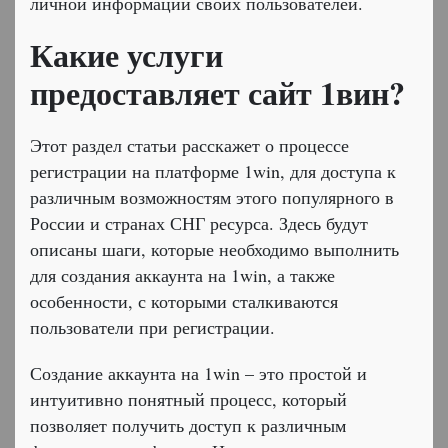
личной информации своих пользователей.
Какие услуги
предоставляет сайт 1вин?
Этот раздел статьи расскажет о процессе
регистрации на платформе 1win, для доступа к
различным возможностям этого популярного в
России и странах СНГ ресурса. Здесь будут
описаны шаги, которые необходимо выполнить
для создания аккаунта на 1win, а также
особенности, с которыми сталкиваются
пользователи при регистрации.
Создание аккаунта на 1win – это простой и
интуитивно понятный процесс, который
позволяет получить доступ к различным