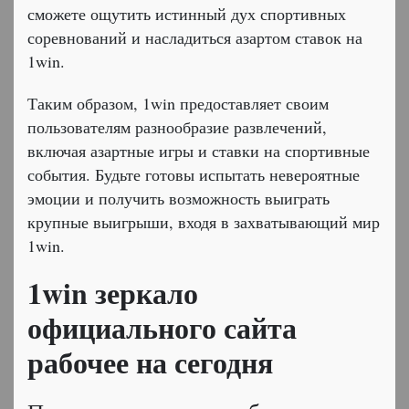
сможете ощутить истинный дух спортивных
соревнований и насладиться азартом ставок на
1win.
Таким образом, 1win предоставляет своим
пользователям разнообразие развлечений,
включая азартные игры и ставки на спортивные
события. Будьте готовы испытать невероятные
эмоции и получить возможность выиграть
крупные выигрыши, входя в захватывающий мир
1win.
1win зеркало
официального сайта
рабочее на сегодня