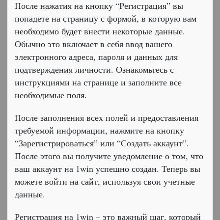
После нажатия на кнопку “Регистрация” вы
попадете на страницу с формой, в которую вам
необходимо будет внести некоторые данные.
Обычно это включает в себя ввод вашего
электронного адреса, пароля и данных для
подтверждения личности. Ознакомьтесь с
инструкциями на странице и заполните все
необходимые поля.
После заполнения всех полей и предоставления
требуемой информации, нажмите на кнопку
“Зарегистрироваться” или “Создать аккаунт”.
После этого вы получите уведомление о том, что
ваш аккаунт на 1win успешно создан. Теперь вы
можете войти на сайт, используя свои учетные
данные.
Регистрация на 1win – это важный шаг, который