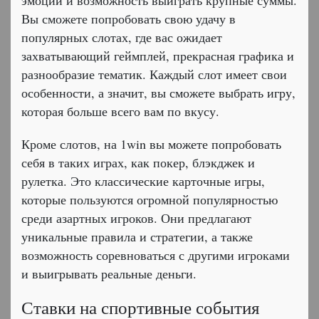
эмоции и возможность выиграть крупные суммы.
Вы сможете попробовать свою удачу в
популярных слотах, где вас ожидает
захватывающий геймплей, прекрасная графика и
разнообразие тематик. Каждый слот имеет свои
особенности, а значит, вы сможете выбрать игру,
которая больше всего вам по вкусу.
Кроме слотов, на 1win вы можете попробовать
себя в таких играх, как покер, блэкджек и
рулетка. Это классические карточные игры,
которые пользуются огромной популярностью
среди азартных игроков. Они предлагают
уникальные правила и стратегии, а также
возможность соревноваться с другими игроками
и выигрывать реальные деньги.
Ставки на спортивные события