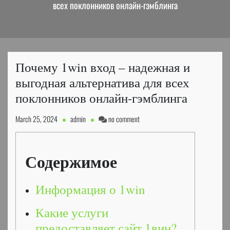
всех поклонников онлайн-гэмблинга
Почему 1win вход – надежная и
выгодная альтернатива для всех
поклонников онлайн-гэмблинга
on
March 25, 2024
admin
no comment
Почему
1win
вход
Содержимое
–
надежная
и
Информация о 1win
выгодная
альтернатива
Какие услуги
для
предоставляет сайт 1вин?
всех