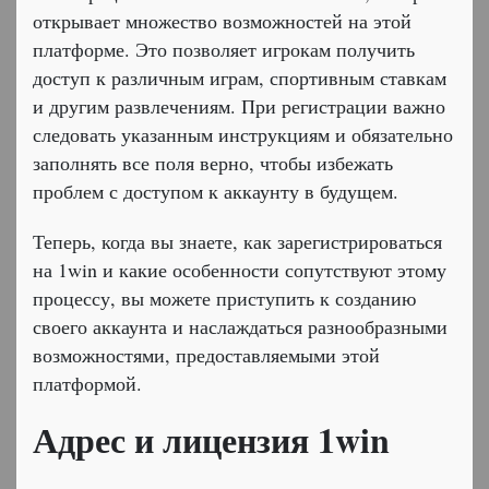
открывает множество возможностей на этой
платформе. Это позволяет игрокам получить
доступ к различным играм, спортивным ставкам
и другим развлечениям. При регистрации важно
следовать указанным инструкциям и обязательно
заполнять все поля верно, чтобы избежать
проблем с доступом к аккаунту в будущем.
Теперь, когда вы знаете, как зарегистрироваться
на 1win и какие особенности сопутствуют этому
процессу, вы можете приступить к созданию
своего аккаунта и наслаждаться разнообразными
возможностями, предоставляемыми этой
платформой.
Адрес и лицензия 1win