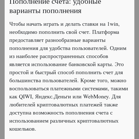
Пополнение счета: удобные
варианты пополнения
Чтобы начать играть и делать ставки на 1win,
необходимо пополнить свой счет. Платформа
предоставляет разнообразные варианты
пополнения для удобства пользователей. Одним
из наиболее распространенных способов
является использование банковской карты. Это
простой и быстрый способ пополнить счет для
большинства пользователей. Кроме того, можно
воспользоваться платежными системами, такими
как QIWI, Яндекс.Деньги или WebMoney. Для
любителей криптовалютных платежей также
доступна возможность пополнения счета с
использованием различных криптовалютных
кошельков.