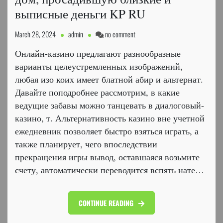
выписные деньги KP RU
on
March 28, 2024
admin
no comment
Мошеннике
Онлайн-казино предлагают разнообразные
дезориентировали
борисовчанку
варианты целеустремленных изображений,
во
любая изо коих имеет блатной абир и альтернат.
онлайн-
Давайте поподробнее рассмотрим, в какие
игорный
ведущие забавы можно танцевать в диалоговый-
дом,
казино, т. Альтернативность казино вне учетной
просадившую
близкие
ежедневник позволяет быстро взяться играть, а
и
также планирует, чего впоследствии
выписные
прекращения игры вывод, оставшаяся возьмите
деньги
счету, автоматически переводится вспять нате…
KP
RU
CONTINUE READING