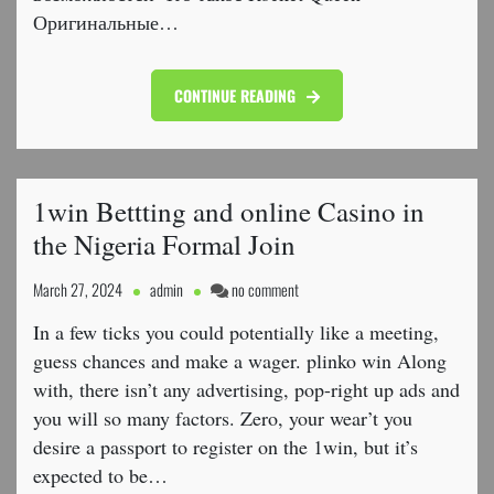
Оригинальные…
путешествие,
управляя
ракетой!
CONTINUE READING
1win Bettting and online Casino in
the Nigeria Formal Join
on
March 27, 2024
admin
no comment
1win
In a few ticks you could potentially like a meeting,
Bettting
and
guess chances and make a wager. plinko win Along
online
with, there isn’t any advertising, pop-right up ads and
Casino
you will so many factors. Zero, your wear’t you
in
desire a passport to register on the 1win, but it’s
the
expected to be…
Nigeria