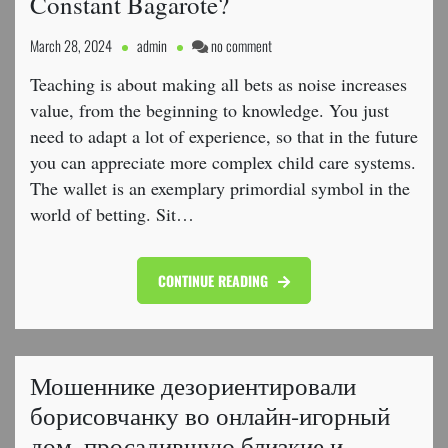
Constant Bagarote?
on
March 28, 2024
admin
no comment
Fortune
Teaching is about making all bets as noise increases
Rabbit
Demon:
value, from the beginning to knowledge. You just
Used
need to adapt a lot of experience, so that in the future
to
you can appreciate more complex child care systems.
Constant
The wallet is an exemplary primordial symbol in the
Bagarote?
world of betting. Sit…
CONTINUE READING
Мошеннике дезориентировали
борисовчанку во онлайн-игорный
дом, просадившую близкие и