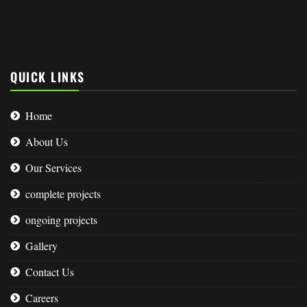
QUICK LINKS
Home
About Us
Our Services
complete projects
ongoing projects
Gallery
Contact Us
Careers