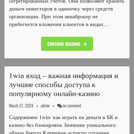
сегрегированных счетов. Они позволяют хранить
DotBig
деньги инвесторов в одиночку через средств
организации. При этом авиаброкер не
прибегнется вложения клиентов в видах…
CONTINUE READING
1win вход – важная информация и
лучшие способы доступа к
популярному онлайн-казино
on
March 27, 2024
admin
no comment
1win
Содержимое 1win: как играть на деньги в БК и
вход
–
казино без блокировок Значение уникального
важная
образа бренда Ключевые аспекты создания