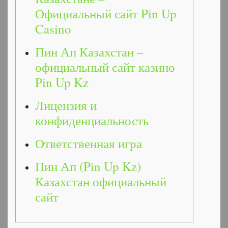
Официальный сайт Pin Up
Casino
Пин Ап Казахстан –
официальный сайт казино
Pin Up Kz
Лицензия и
конфиденциальность
Ответственная игра
Пин Ап (Pin Up Kz)
Казахстан официальный
сайт