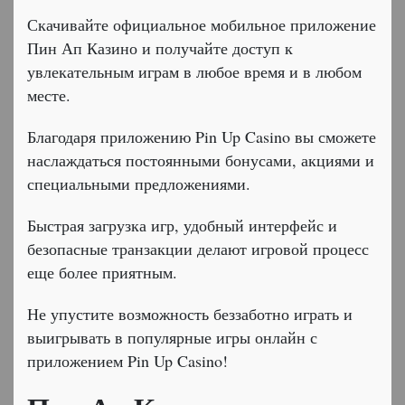
Скачивайте официальное мобильное приложение
Пин Ап Казино и получайте доступ к
увлекательным играм в любое время и в любом
месте.
Благодаря приложению Pin Up Casino вы сможете
наслаждаться постоянными бонусами, акциями и
специальными предложениями.
Быстрая загрузка игр, удобный интерфейс и
безопасные транзакции делают игровой процесс
еще более приятным.
Не упустите возможность беззаботно играть и
выигрывать в популярные игры онлайн с
приложением Pin Up Casino!