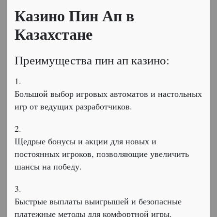
Казино Пин Ап в
Казахстане
Преимущества пин ап казино:
1.
Большой выбор игровых автоматов и настольных
игр от ведущих разработчиков.
2.
Щедрые бонусы и акции для новых и
постоянных игроков, позволяющие увеличить
шансы на победу.
3.
Быстрые выплаты выигрышей и безопасные
платежные методы для комфортной игры.