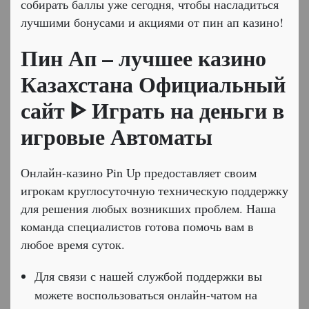
собирать баллы уже сегодня, чтобы насладиться
лучшими бонусами и акциями от пин ап казино!
Пин Ап – лучшее казино
Казахстана Официальный
сайт ᐈ Играть на деньги в
игровые Автоматы
Онлайн-казино Pin Up предоставляет своим
игрокам круглосуточную техническую поддержку
для решения любых возникших проблем. Наша
команда специалистов готова помочь вам в
любое время суток.
Для связи с нашей службой поддержки вы
можете воспользоваться онлайн-чатом на