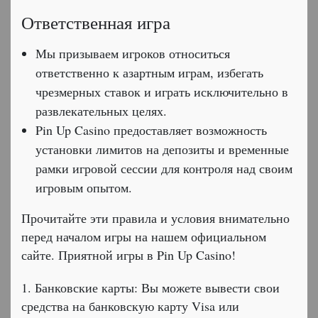
Ответственная игра
Мы призываем игроков относиться
ответственно к азартным играм, избегать
чрезмерных ставок и играть исключительно в
развлекательных целях.
Pin Up Casino предоставляет возможность
установки лимитов на депозиты и временные
рамки игровой сессии для контроля над своим
игровым опытом.
Прочитайте эти правила и условия внимательно
перед началом игры на нашем официальном
сайте. Приятной игры в Pin Up Casino!
1. Банковские карты: Вы можете вывести свои
средства на банковскую карту Visa или