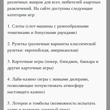
различных жанров для всех любителей азартных
развлечений. На сайте доступны следующие
категории игр:
1. Слоты (слот-машины с разнообразными
тематиками и бонусными раундами)
2. Рулетка (различные варианты классической
рулетки: европейская, американская)
3. Карточные игры (покер, блекджек, баккара и
другие карточные игры)
4. Лайв-казино (игры с живыми дилерами,
позволяющие почувствовать атмосферу
настоящего казино)
5. Лотереи и томболы (возможность испытать
удачу и выиграть крупный приз)