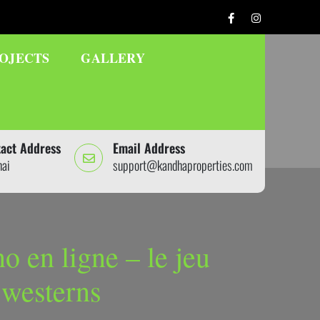
OJECTS
GALLERY
act Address
Email Address
nai
support@kandhaproperties.com
 en ligne – le jeu
 westerns