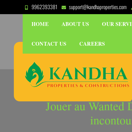
Skip
9962393381
support@kandhaproperties.com
to
content
HOME
ABOUT US
OUR SERV
CONTACT US
CAREERS
Jouer au Wanted D
incontou