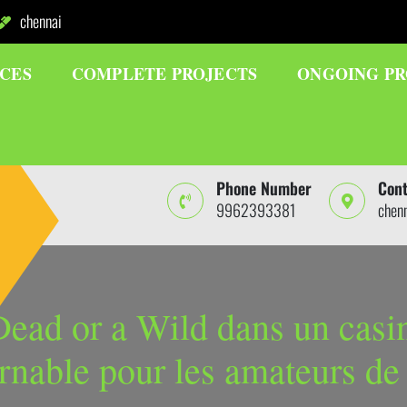
chennai
ICES
COMPLETE PROJECTS
ONGOING PR
Phone Number
Cont
9962393381
chen
ead or a Wild dans un casino
rnable pour les amateurs de