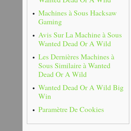
Machines à Sous Hacksaw
Gaming
Avis Sur La Machine à Sous
Wanted Dead Or A Wild
Les Dernières Machines à
Sous Similaire à Wanted
Dead Or A Wild
Wanted Dead Or A Wild Big
Win
Paramètre De Cookies