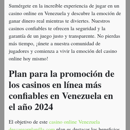
Sumérgete en la increíble experiencia de jugar en un
casino online en Venezuela y descubre la emoción de
ganar dinero real mientras te diviertes. Nuestros
casinos confiables te ofrecen la seguridad y la
garantía de un juego justo y transparente. No pierdas
más tiempo, ¡únete a nuestra comunidad de
jugadores y comienza a vivir la emoción del casino
online hoy mismo!
Plan para la promoción de
los casinos en línea más
confiables en Venezuela en
el año 2024
El objetivo de este
casino online Venezuela
descargarplanilla.com
plan es destacar los beneficios