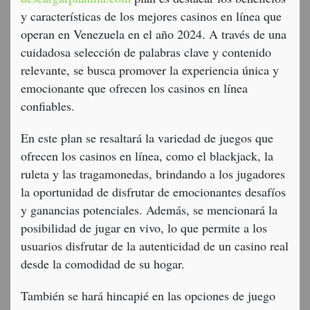
y características de los mejores casinos en línea que
operan en Venezuela en el año 2024. A través de una
cuidadosa selección de palabras clave y contenido
relevante, se busca promover la experiencia única y
emocionante que ofrecen los casinos en línea
confiables.
En este plan se resaltará la variedad de juegos que
ofrecen los casinos en línea, como el blackjack, la
ruleta y las tragamonedas, brindando a los jugadores
la oportunidad de disfrutar de emocionantes desafíos
y ganancias potenciales. Además, se mencionará la
posibilidad de jugar en vivo, lo que permite a los
usuarios disfrutar de la autenticidad de un casino real
desde la comodidad de su hogar.
También se hará hincapié en las opciones de juego