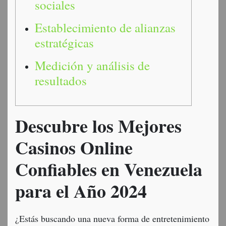
sociales
Establecimiento de alianzas
estratégicas
Medición y análisis de
resultados
Descubre los Mejores
Casinos Online
Confiables en Venezuela
para el Año 2024
¿Estás buscando una nueva forma de entretenimiento