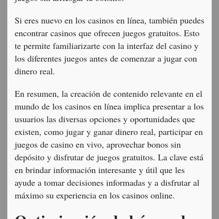
Si eres nuevo en los casinos en línea, también puedes
encontrar casinos que ofrecen juegos gratuitos. Esto
te permite familiarizarte con la interfaz del casino y
los diferentes juegos antes de comenzar a jugar con
dinero real.
En resumen, la creación de contenido relevante en el
mundo de los casinos en línea implica presentar a los
usuarios las diversas opciones y oportunidades que
existen, como jugar y ganar dinero real, participar en
juegos de casino en vivo, aprovechar bonos sin
depósito y disfrutar de juegos gratuitos. La clave está
en brindar información interesante y útil que les
ayude a tomar decisiones informadas y a disfrutar al
máximo su experiencia en los casinos online.