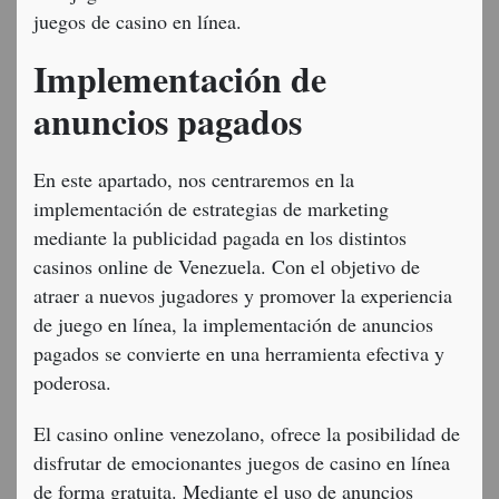
juegos de casino en línea.
Implementación de
anuncios pagados
En este apartado, nos centraremos en la
implementación de estrategias de marketing
mediante la publicidad pagada en los distintos
casinos online de Venezuela. Con el objetivo de
atraer a nuevos jugadores y promover la experiencia
de juego en línea, la implementación de anuncios
pagados se convierte en una herramienta efectiva y
poderosa.
El casino online venezolano, ofrece la posibilidad de
disfrutar de emocionantes juegos de casino en línea
de forma gratuita. Mediante el uso de anuncios