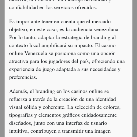
confiabilidad en los servicios ofrecidos.
Es importante tener en cuenta que el mercado
objetivo, en este caso, es la audiencia venezolana.
Por lo tanto, adaptar la estrategia de branding al
contexto local amplificará su impacto. El casino
online Venezuela se posiciona como una opción
atractiva para los jugadores del país, ofreciendo una
experiencia de juego adaptada a sus necesidades y
preferencias.
Además, el branding en los casinos online se
refuerza a través de la creación de una identidad
visual sólida y coherente. La selección de colores,
tipografías y elementos gráficos cuidadosamente
diseñados, junto con una interfaz de usuario
intuitiva, contribuyen a transmitir una imagen