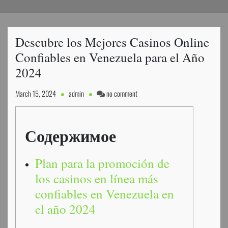
Descubre los Mejores Casinos Online
Confiables en Venezuela para el Año
2024
on
March 15, 2024
admin
no comment
Descubre
los
Mejores
Содержимое
Casinos
Online
Confiables
Plan para la promoción de
en
los casinos en línea más
Venezuela
para
confiables en Venezuela en
el
el año 2024
Año
2024