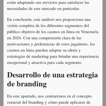
están adaptando sus servicios para satisfacer las
necesidades de este mercado en particular.
En conclusión, este análisis nos proporciona una
visión completa de los diferentes segmentos del
público objetivo de los casinos en línea en Venezuela
en 2024. Con una comprensión clara de las
motivaciones y preferencias de estos jugadores, los
casinos en línea pueden adaptar su oferta y
estrategias de marketing para brindar una experiencia
excepcional y atractiva para cada segmento.
Desarrollo de una estrategia
de branding
En este apartado, nos centraremos en el concepto
esencial del branding y cómo puede aplicarse de