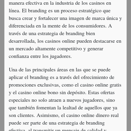
manera efectiva en la industria de los casinos en
línea. El branding es un proceso estratégico que
busca crear y fortalecer una imagen de marca única y
diferenciada en la mente de los consumidores. A
través de una estrategia de branding bien
desarrollada, los casinos online pueden destacarse en
un mercado altamente competitivo y generar
confianza entre los jugadores.
Una de las principales áreas en las que se puede
aplicar el branding es a través del ofrecimiento de
promociones exclusivas, como el casino online gratis
y el casino online bono sin depósito. Estas ofertas
especiales no solo atraen a nuevos jugadores, sino
que también fomentan la lealtad de aquellos que ya
son clientes. Asimismo, el casino online dinero real
puede ser parte de una estrategia de branding
efectiva, al transmitir un mensaje de calidad y