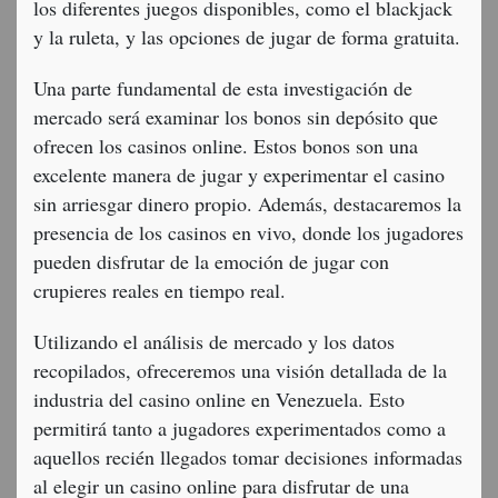
los diferentes juegos disponibles, como el blackjack
y la ruleta, y las opciones de jugar de forma gratuita.
Una parte fundamental de esta investigación de
mercado será examinar los bonos sin depósito que
ofrecen los casinos online. Estos bonos son una
excelente manera de jugar y experimentar el casino
sin arriesgar dinero propio. Además, destacaremos la
presencia de los casinos en vivo, donde los jugadores
pueden disfrutar de la emoción de jugar con
crupieres reales en tiempo real.
Utilizando el análisis de mercado y los datos
recopilados, ofreceremos una visión detallada de la
industria del casino online en Venezuela. Esto
permitirá tanto a jugadores experimentados como a
aquellos recién llegados tomar decisiones informadas
al elegir un casino online para disfrutar de una