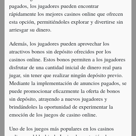
pagados, los jugadores pueden encontrar
rápidamente los mejores casinos online que ofrecen
esta opción, permitiéndoles explorar y divertirse sin
arriesgar su dinero.
Además, los jugadores pueden aprovechar los
atractivos bonos sin depósito ofrecidos por los
casinos online. Estos bonos permiten a los jugadores
disfrutar de una cantidad inicial de dinero real para
jugar, sin tener que realizar ningún depósito previo.
Mediante la implementación de anuncios pagados, se
puede promocionar eficazmente la oferta de bonos
sin depósito, atrayendo a nuevos jugadores y
brindándoles la oportunidad de experimentar la
emoción de los juegos de casino online.
Uno de los juegos más populares en los casinos