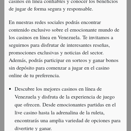
casinos en línea confiables y conocer los beneficios
de jugar de forma segura y responsable.
En nuestras redes sociales podrás encontrar
contenido exclusivo sobre el emocionante mundo de
los casinos en línea en Venezuela. Te invitamos a
seguirnos para disfrutar de interesantes reseñas,
promociones exclusivas y noticias del sector.
Además, podrás participar en sorteos y ganar bonos
sin depósito para comenzar a jugar en el casino
online de tu preferencia.
Descubre los mejores casinos en línea de
Venezuela y disfruta de la experiencia de juego
que ofrecen. Desde emocionantes partidas en el
live casino hasta la adrenalina de la ruleta,
encontrarás una amplia variedad de opciones para
divertirte y ganar.