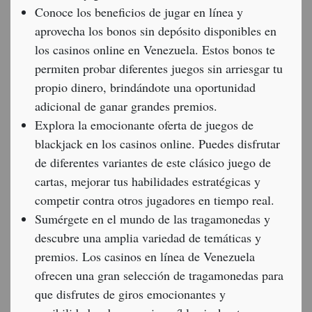
Conoce los beneficios de jugar en línea y
aprovecha los bonos sin depósito disponibles en
los casinos online en Venezuela. Estos bonos te
permiten probar diferentes juegos sin arriesgar tu
propio dinero, brindándote una oportunidad
adicional de ganar grandes premios.
Explora la emocionante oferta de juegos de
blackjack en los casinos online. Puedes disfrutar
de diferentes variantes de este clásico juego de
cartas, mejorar tus habilidades estratégicas y
competir contra otros jugadores en tiempo real.
Sumérgete en el mundo de las tragamonedas y
descubre una amplia variedad de temáticas y
premios. Los casinos en línea de Venezuela
ofrecen una gran selección de tragamonedas para
que disfrutes de giros emocionantes y