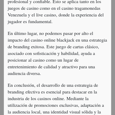
profesional y confiable. Esto se aplica tanto en los
juegos de casino como en el casino tragamonedas
Venezuela y el live casino, donde la experiencia del
jugador es fundamental.
En último lugar, no podemos pasar por alto el
impacto del casino online blackjack en una estrategia
de branding exitosa. Este juego de cartas clásico,
asociado con sofisticación y habilidad, ayuda a
posicionar al casino como un lugar de
entretenimiento de calidad y atractivo para una
audiencia diversa.
En conclusión, el desarrollo de una estrategia de
branding efectiva es esencial para destacar en la
industria de los casinos online. Mediante la
utilización de promociones exclusivas, adaptación a
la audiencia local, una identidad visual sólida y la