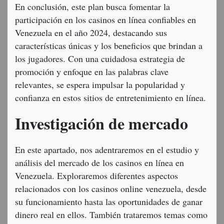
En conclusión, este plan busca fomentar la
participación en los casinos en línea confiables en
Venezuela en el año 2024, destacando sus
características únicas y los beneficios que brindan a
los jugadores. Con una cuidadosa estrategia de
promoción y enfoque en las palabras clave
relevantes, se espera impulsar la popularidad y
confianza en estos sitios de entretenimiento en línea.
Investigación de mercado
En este apartado, nos adentraremos en el estudio y
análisis del mercado de los casinos en línea en
Venezuela. Exploraremos diferentes aspectos
relacionados con los casinos online venezuela, desde
su funcionamiento hasta las oportunidades de ganar
dinero real en ellos. También trataremos temas como