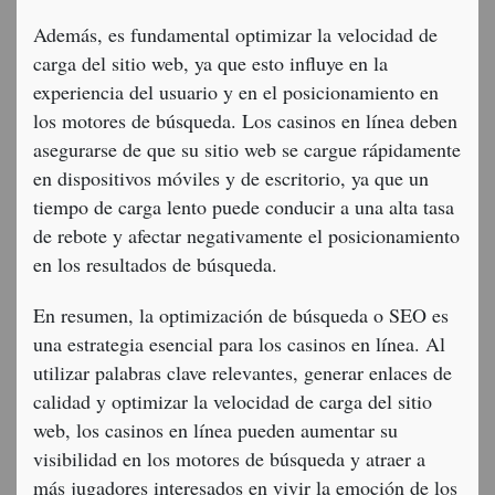
Además, es fundamental optimizar la velocidad de
carga del sitio web, ya que esto influye en la
experiencia del usuario y en el posicionamiento en
los motores de búsqueda. Los casinos en línea deben
asegurarse de que su sitio web se cargue rápidamente
en dispositivos móviles y de escritorio, ya que un
tiempo de carga lento puede conducir a una alta tasa
de rebote y afectar negativamente el posicionamiento
en los resultados de búsqueda.
En resumen, la optimización de búsqueda o SEO es
una estrategia esencial para los casinos en línea. Al
utilizar palabras clave relevantes, generar enlaces de
calidad y optimizar la velocidad de carga del sitio
web, los casinos en línea pueden aumentar su
visibilidad en los motores de búsqueda y atraer a
más jugadores interesados en vivir la emoción de los