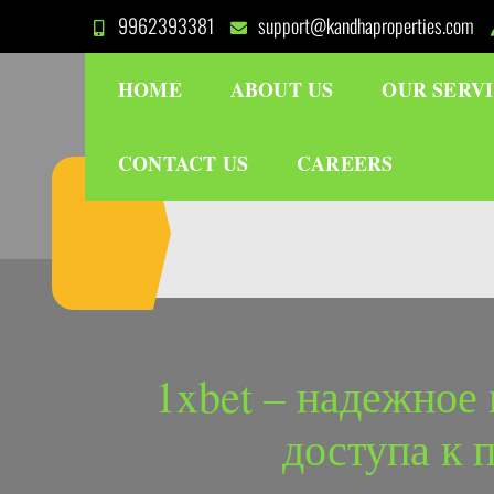
Skip
9962393381
support@kandhaproperties.com
to
content
HOME
ABOUT US
OUR SERV
CONTACT US
CAREERS
1xbet – надежное 
доступа к 