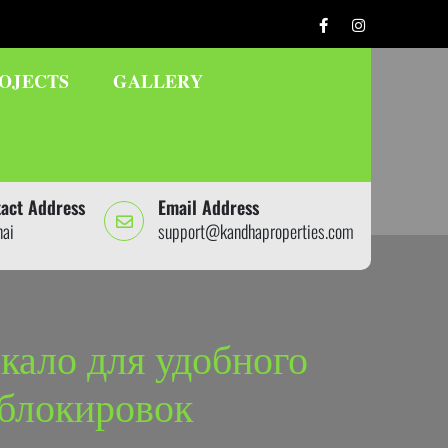
OJECTS
GALLERY
act Address
Email Address
nai
support@kandhaproperties.com
ркало для удобного
 блокировок