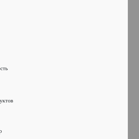
сть
уктов
р