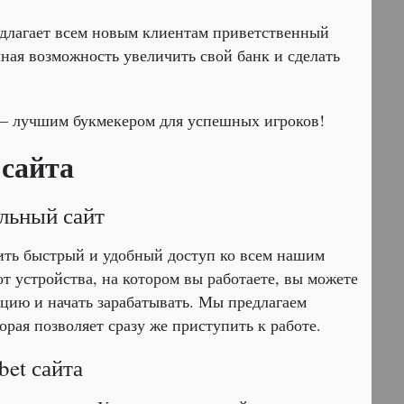
едлагает всем новым клиентам приветственный
чная возможность увеличить свой банк и сделать
t – лучшим букмекером для успешных игроков!
 сайта
альный сайт
чить быстрый и удобный доступ ко всем нашим
т устройства, на котором вы работаете, вы можете
рацию и начать зарабатывать. Мы предлагаем
рая позволяет сразу же приступить к работе.
bet сайта