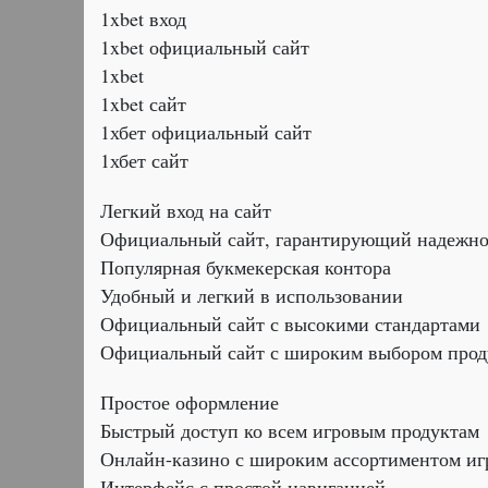
1xbet вход
1xbet официальный сайт
1xbet
1xbet сайт
1хбет официальный сайт
1хбет сайт
Легкий вход на сайт
Официальный сайт, гарантирующий надежно
Популярная букмекерская контора
Удобный и легкий в использовании
Официальный сайт с высокими стандартами
Официальный сайт с широким выбором прод
Простое оформление
Быстрый доступ ко всем игровым продуктам
Онлайн-казино с широким ассортиментом иг
Интерфейс с простой навигацией