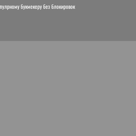
опулрному букмекеру без блокировок