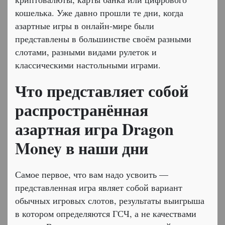
кошелька. Уже давно прошли те дни, когда
азартные игры в онлайн-мире были
представлены в большинстве своём разными
слотами, разными видами рулеток и
классическими настольными играми.
Что представляет собой
распространённая
азартная игра Dragon
Money в наши дни
Самое первое, что вам надо усвоить —
представленная игра являет собой вариант
обычных игровых слотов, результаты выигрыша
в котором определяются ГСЧ, а не качествами