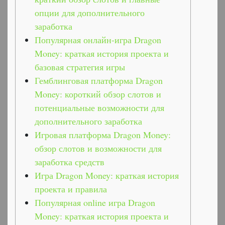
опции для дополнительного
заработка
Популярная онлайн-игра Dragon
Money: краткая история проекта и
базовая стратегия игры
Гемблинговая платформа Dragon
Money: короткий обзор слотов и
потенциальные возможности для
дополнительного заработка
Игровая платформа Dragon Money:
обзор слотов и возможности для
заработка средств
Игра Dragon Money: краткая история
проекта и правила
Популярная online игра Dragon
Money: краткая история проекта и