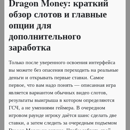
Dragon Money: краткий
обзор слотов и главные
опции для
дополнительного
заработка
Только после уверенного освоения интерфейса
вы можете без опасения переходить на реальные
деньги и открывать первые ставки. Самое
первое, что вам надо понять — описанная игра
является вариантом обычных видео слотов,
результаты выигрыша в котором определяются
ГСЧ, а не умениями геймера. В очередном
игровом раунде игроку даётся шанс сделать две
ставки, а затем следить за очередным подъемом