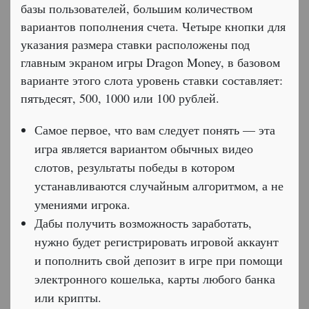
базы пользователей, большим количеством
вариантов пополнения счета. Четыре кнопки для
указания размера ставки расположены под
главным экраном игры Dragon Money, в базовом
варианте этого слота уровень ставки составляет:
пятьдесят, 500, 1000 или 100 рублей.
Самое первое, что вам следует понять — эта
игра является вариантом обычных видео
слотов, результаты победы в котором
устанавливаются случайным алгоритмом, а не
умениями игрока.
Дабы получить возможность заработать,
нужно будет регистрировать игровой аккаунт
и пополнить свой депозит в игре при помощи
электронного кошелька, карты любого банка
или крипты.