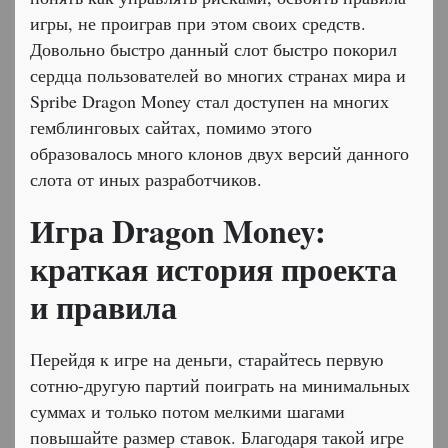
игры, не проиграв при этом своих средств.
Довольно быстро данный слот быстро покорил
сердца пользователей во многих странах мира и
Spribe Dragon Money стал доступен на многих
гемблинговых сайтах, помимо этого
образовалось много клонов двух версий данного
слота от иных разработчиков.
Игра Dragon Money:
краткая история проекта
и правила
Перейдя к игре на деньги, старайтесь первую
сотню-другую партий поиграть на минимальных
суммах и только потом мелкими шагами
повышайте размер ставок. Благодаря такой игре