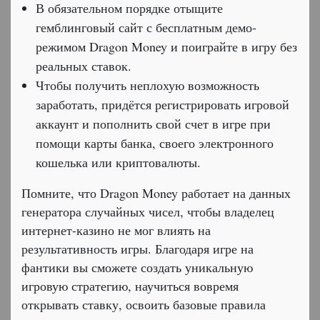
В обязательном порядке отыщите
гемблинговый сайт с бесплатным демо-
режимом Dragon Money и поиграйте в игру без
реальных ставок.
Чтобы получить неплохую возможность
заработать, придётся регистрировать игровой
аккаунт и пополнить свой счет в игре при
помощи карты банка, своего электронного
кошелька или криптовалюты.
Помните, что Dragon Money работает на данных
генератора случайных чисел, чтобы владелец
интернет-казино не мог влиять на
результативность игры. Благодаря игре на
фантики вы сможете создать уникальную
игровую стратегию, научиться вовремя
открывать ставку, освоить базовые правила