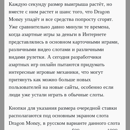
Каждую секунду размер выигрыша растёт, но
вместе с ним растет и шанс того, что Dragon
Money упадёт и все средства попросту сгорят.
Уже сравнительно давно минули те времена,
когда азартные игры за деньги в Интернете
представлялись в основном карточными играми,
различными видео слотами и различными
видами рулетки. А сегодня разработчики
азартных игр онлайн пытаются придумать
интересные игровые механики, что могут
притянуть как можно больше новых
пользователей на новые сайты, особенно если
люди уже устали играть в обычные слоты.
Кнопки для указания размера очередной ставки
располагаются под основным экраном слота
Dragon Money, в русском варианте данного слота