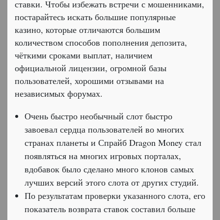
ставки. Чтобы избежать встречи с мошенниками,
постарайтесь искать большие популярные
казино, которые отличаются большим
количеством способов пополнения депозита,
чёткими сроками выплат, наличием
официальной лицензии, огромной базы
пользователей, хорошими отзывами на
независимых форумах.
Очень быстро необычный слот быстро
завоевал сердца пользователей во многих
странах планеты и Спрайб Dragon Money стал
появляться на многих игровых порталах,
вдобавок было сделано много клонов самых
лучших версий этого слота от других студий.
По результатам проверки указанного слота, его
показатель возврата ставок составил больше