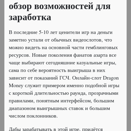
обзор возможностей для
заработка
В последние 5-10 лет ценители игр на деньги
заметно устали от обычных видеослотов, что
можно видеть на основной части гемблинговых
ресурсов. Новые поколения фанатов азарта все
чаще выбирают сегодняшние казуальные игры,
сама по себе вероятность выигрыша в них
зависит от показаний ГСЧ. Онлайн-слот Dragon
Money служит примером именно подобной игры
с короткой длительностью раунда, прозрачными
правилами, понятным интерфейсом, большим
диапазоном выигрышных ставок и большим
числом поклонников.
Дабы зарабатывать в этой игре, придётся