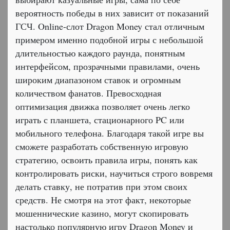
вероятность победы в них зависит от показаний
ГСЧ. Online-слот Dragon Money стал отличным
примером именно подобной игры с небольшой
длительностью каждого раунда, понятным
интерфейсом, прозрачными правилами, очень
широким диапазоном ставок и огромным
количеством фанатов. Превосходная
оптимизация движка позволяет очень легко
играть с планшета, стационарного PC или
мобильного телефона. Благодаря такой игре вы
сможете разработать собственную игровую
стратегию, освоить правила игры, понять как
контролировать риски, научиться строго вовремя
делать ставку, не потратив при этом своих
средств. Не смотря на этот факт, некоторые
мошеннические казино, могут скопировать
настолько популярную игру Dragon Money и