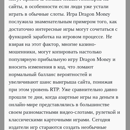
сайты, в особенности если люди уже устали
играть в обычные слоты. Игра Dragon Money
послужила знаменательным примером того, как
достаточно интересные игры могут сочетаться с
функцией заработка на игровом процессе. Не
взирая на этот фактор, многие казино-
мошенники, могут копировать настолько
популярную прибыльную игру Dragon Money и
вносить изменения в код, что ломают
нормальный балланс вероятностей и
увеличивают шанс выигрыша сайта, понижая
при этом уровень RTP. Уже сравнительно давно
прошли те дни, когда азартные игры на деньги в
онлайн-мире представлялись в большинстве
своем разномастными видео-слотами, рулеткой и
классическими карточными играми. Сегодня
издатели игр стараются создать необычные