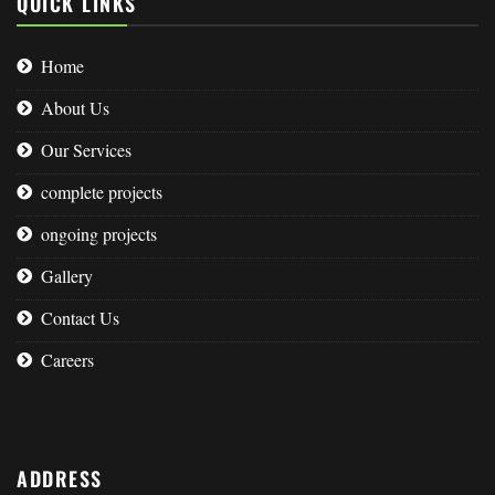
QUICK LINKS
Home
About Us
Our Services
complete projects
ongoing projects
Gallery
Contact Us
Careers
ADDRESS