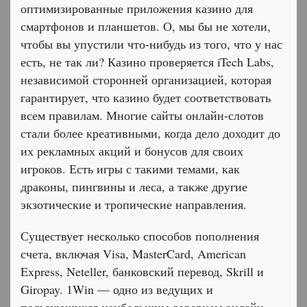
оптимизированные приложения казино для
смартфонов и планшетов. О, мы бы не хотели,
чтобы вы упустили что-нибудь из того, что у нас
есть, не так ли? Казино проверяется iTech Labs,
независимой сторонней организацией, которая
гарантирует, что казино будет соответствовать
всем правилам. Многие сайты онлайн-слотов
стали более креативными, когда дело доходит до
их рекламных акций и бонусов для своих
игроков. Есть игры с такими темами, как
драконы, пингвины и леса, а также другие
экзотические и тропические направления.
Существует несколько способов пополнения
счета, включая Visa, MasterCard, American
Express, Neteller, банковский перевод, Skrill и
Giropay. 1Win — одно из ведущих и