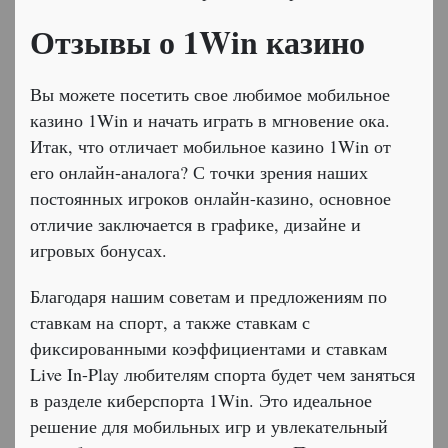
Отзывы о 1Win казино
Вы можете посетить свое любимое мобильное
казино 1Win и начать играть в мгновение ока.
Итак, что отличает мобильное казино 1Win от
его онлайн-аналога? С точки зрения наших
постоянных игроков онлайн-казино, основное
отличие заключается в графике, дизайне и
игровых бонусах.
Благодаря нашим советам и предложениям по
ставкам на спорт, а также ставкам с
фиксированными коэффициентами и ставкам
Live In-Play любителям спорта будет чем заняться
в разделе киберспорта 1Win. Это идеальное
решение для мобильных игр и увлекательный