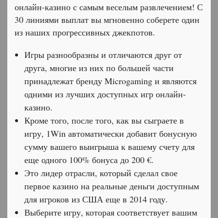
онлайн-казино с самым веселым развлечением! С
30 линиями выплат вы мгновенно соберете один
из наших прогрессивных джекпотов.
Игры разнообразны и отличаются друг от
друга, многие из них по большей части
принадлежат бренду Microgaming и являются
одними из лучших доступных игр онлайн-
казино.
Кроме того, после того, как вы сыграете в
игру, 1Win автоматически добавит бонусную
сумму вашего выигрыша к вашему счету для
еще одного 100% бонуса до 200 €.
Это лидер отрасли, который сделал свое
первое казино на реальные деньги доступным
для игроков из США еще в 2014 году.
Выберите игру, которая соответствует вашим