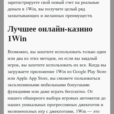
зарегистрируете свой новый счет на реальные
деньги в 1Win, вы получите целый ряд
захватывающих и желанных преимуществ.
Лучшее онлайн-казино
1Win
Возможно, вы захотите использовать только один
или два из этих методов, но если вы заядлый
игрок, вы захотите использовать их все. Когда вы
загружаете приложение 1Win из Google Play Store
или Apple App Store, вы сможете пользоваться
эксклюзивными мобильными бонусными
функциями или даже играть бесплатно. От
нашего обширного выбора игровых автоматов до
наших уникальных прогрессивных джекпотов и
молниеносных игр с джекпотами, 1Win — это