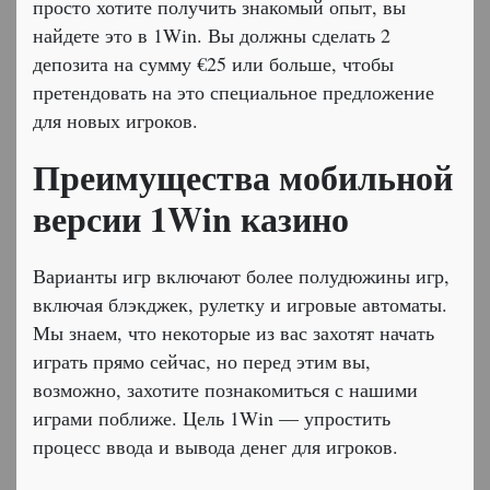
просто хотите получить знакомый опыт, вы
найдете это в 1Win. Вы должны сделать 2
депозита на сумму €25 или больше, чтобы
претендовать на это специальное предложение
для новых игроков.
Преимущества мобильной
версии 1Win казино
Варианты игр включают более полудюжины игр,
включая блэкджек, рулетку и игровые автоматы.
Мы знаем, что некоторые из вас захотят начать
играть прямо сейчас, но перед этим вы,
возможно, захотите познакомиться с нашими
играми поближе. Цель 1Win — упростить
процесс ввода и вывода денег для игроков.