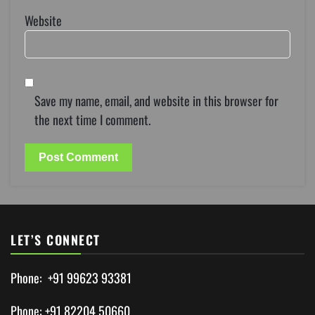
Website
Save my name, email, and website in this browser for
the next time I comment.
LET’S CONNECT
Phone: +91 99623 93381
Phone: +91 82204 50660