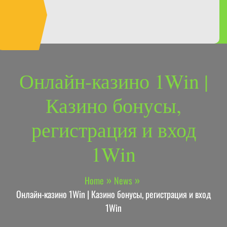
Skip
to
content
Онлайн-казино 1Win |
Казино бонусы,
регистрация и вход
1Win
Home
News
Онлайн-казино 1Win | Казино бонусы, регистрация и вход
1Win