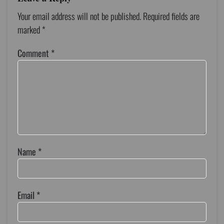
Your email address will not be published.
Required fields are
marked
*
Comment
*
Name
*
Email
*