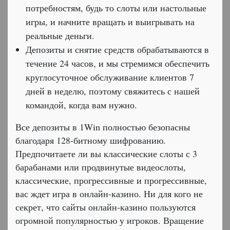
потребностям, будь то слоты или настольные
игры, и начните вращать и выигрывать на
реальные деньги.
Депозиты и снятие средств обрабатываются в
течение 24 часов, и мы стремимся обеспечить
круглосуточное обслуживание клиентов 7
дней в неделю, поэтому свяжитесь с нашей
командой, когда вам нужно.
Все депозиты в 1Win полностью безопасны
благодаря 128-битному шифрованию.
Предпочитаете ли вы классические слоты с 3
барабанами или продвинутые видеослоты,
классические, прогрессивные и прогрессивные,
вас ждет игра в онлайн-казино. Ни для кого не
секрет, что сайты онлайн-казино пользуются
огромной популярностью у игроков. Вращение