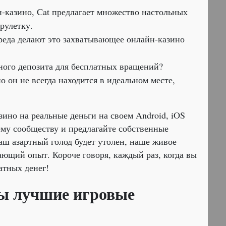
-казино, Cat предлагает множество настольных
рулетку.
среда делают это захватывающее онлайн-казино
ного депозита для бесплатных вращений?
о он не всегда находится в идеальном месте,
ино на реальные деньги на своем Android, iOS
му сообществу и предлагайте собственные
аш азартный голод будет утолен, наше живое
ающий опыт. Короче говоря, каждый раз, когда вы
атных денег!
ны лучшие игровые