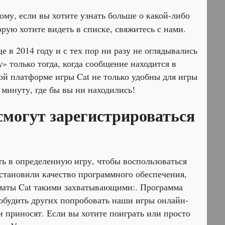
му, если вы хотите узнать больше о какой-либо
орую хотите видеть в списке, свяжитесь с нами.
 в 2014 году и с тех пор ни разу не оглядывались
» только тогда, когда сообщение находится в
ой платформе игры Cat не только удобны для игры
 минуту, где бы вы ни находились!
смогут зарегистрироваться
ть в определенную игру, чтобы воспользоваться
становили качество программного обеспечения,
оматы Cat такими захватывающими:. Программа
побудить других попробовать наши игры онлайн-
и приносят. Если вы хотите поиграть или просто