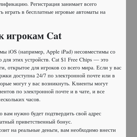
алификацию. Регистрация занимает всего
ть играть в бесплатные игровые автоматы на
к игрокам Cat
мы iOS (например, Apple iPad) несовместимы со
 для этих устройств. Cat $1 Free Chips — это
и, открытое для игроков со всего мира. Если у вас
ржки доступна 24/7 по электронной почте или в
орые могут у вас возникнуть. Клиенты могут
ентов по электронной почте и в чате, и все
ескольких часов.
но вам нужно будет подтвердить свой адрес
латный приветственный бонус.
озит на реальные деньги, вам необходимо внести