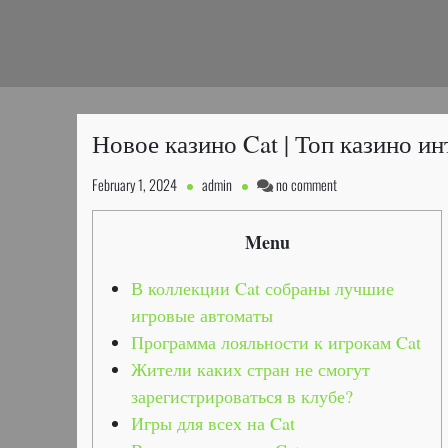
Новое казино Cat | Топ казино и
on
February 1, 2024
admin
no comment
Новое
казино
Menu
Cat
|
В коллекции Cat собраны лучшие
Топ
казино
игровые автоматы
интернет,
Программа лояльности к игрокам Cat
демо,
Жители каких стран не смогут
быстрый
вывод
зарегистрироваться в клубе?
Игры для всех на Cat