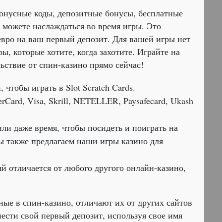
бонусные коды, депозитные бонусы, бесплатные
 можете наслаждаться во время игры. Это
 евро на ваш первый депозит. Для вашей игры нет
ы, которые хотите, когда захотите. Играйте на
ьствие от спин-казино прямо сейчас!
 чтобы играть в Slot Scratch Cards.
Card, Visa, Skrill, NETELLER, Paysafecard, Ukash
или даже время, чтобы посидеть и поиграть на
ы также предлагаем наши игры казино для
й отличается от любого другого онлайн-казино,
ые в спин-казино, отличают их от других сайтов
нести свой первый депозит, используя свое имя