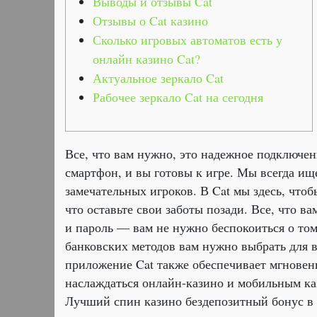
Выводы и отзывы Cat
Отзывы о Cat казино
Сколько игровых автоматов есть у
онлайн казино Cat?
Актуальное зеpкало Cat
Рабочее зеркало Cat на сегодня
Все, что вам нужно, это надежное подключе
смартфон, и вы готовы к игре. Мы всегда и
замечательных игроков. В Cat мы здесь, что
что оставьте свои заботы позади. Все, что ва
и пароль — вам не нужно беспокоиться о то
банковских методов вам нужно выбрать для
приложение Cat также обеспечивает мгнове
наслаждаться онлайн-казино и мобильным каз
Лучший спин казино бездепозитный бонус в о