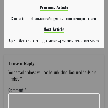
Previous Article
Сайт casino — Играть в онлайн рулетку, честное интернет казино
Next Article
Up X – Лучшие слоты — Доступные фриспины, демо слоты казино
Leave a Reply
Your email address will not be published.
Required fields are
marked
*
Comment
*