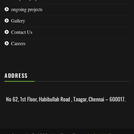
ongoing projects
Gallery
Contact Us
Careers
ADDRESS
No 62, 1st Floor, Habibullah Road , T.nagar, Chennai – 600017.