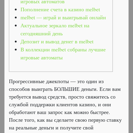
игровых автоматов
Пополнение счета в казино melbet
melbet — играй и выигрывай онлайн
Актуальное зеркало melbet на
сегодняшний день
Депозит и вывод денег в melbet
В коллекции melbet собраны лучшие
игровые автоматы
Прогрессивные джекпоты — это один из
способов выиграть БОЛЬШИЕ деньги. Если вам
требуется вывод средств, просто свяжитесь со
службой поддержки клиентов казино, и они
обработают ваш запрос как можно быстрее.
После того, как вы сделаете свою первую ставку
на реальные деньги и получите свой