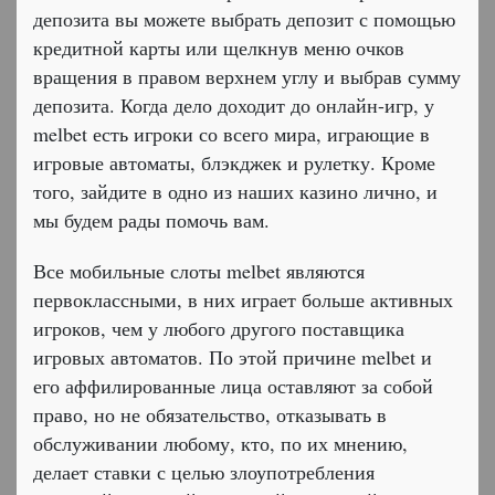
депозита вы можете выбрать депозит с помощью
кредитной карты или щелкнув меню очков
вращения в правом верхнем углу и выбрав сумму
депозита. Когда дело доходит до онлайн-игр, у
melbet есть игроки со всего мира, играющие в
игровые автоматы, блэкджек и рулетку. Кроме
того, зайдите в одно из наших казино лично, и
мы будем рады помочь вам.
Все мобильные слоты melbet являются
первоклассными, в них играет больше активных
игроков, чем у любого другого поставщика
игровых автоматов. По этой причине melbet и
его аффилированные лица оставляют за собой
право, но не обязательство, отказывать в
обслуживании любому, кто, по их мнению,
делает ставки с целью злоупотребления