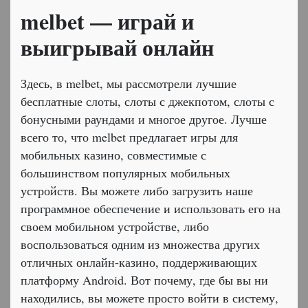
melbet — играй и
выигрывай онлайн
Здесь, в melbet, мы рассмотрели лучшие
бесплатные слоты, слоты с джекпотом, слоты с
бонусными раундами и многое другое. Лучше
всего то, что melbet предлагает игры для
мобильных казино, совместимые с
большинством популярных мобильных
устройств. Вы можете либо загрузить наше
программное обеспечение и использовать его на
своем мобильном устройстве, либо
воспользоваться одним из множества других
отличных онлайн-казино, поддерживающих
платформу Android. Вот почему, где бы вы ни
находились, вы можете просто войти в систему,