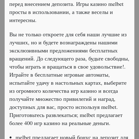
перед внесением депозита. Игры казино melbet
просты в использовании, а также веселы и
интересны.
Вы не только откроете для себя наши лучшие из
лучших, но и будете вознаграждены нашими
эксклюзивными предложениями бесплатных
вращений. До следующего раза, будьте свободны,
чтобы играть и вращаться в свое удовольствие!.
Играйте в бесплатные игровые автоматы,
испытайте удачу в настольных картах, выберите
из огромного количества игр казино и всегда
получайте множество привилегий и наград,
доступных для вас, просто используя melbet.
Приготовьтесь развлекаться; melbet предлагает
более 400 игр казино на реальные деньги.
melbet предлагает новый бонус на депозит для