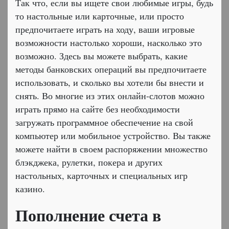
Так что, если вы ищете свои любимые игры, будь
то настольные или карточные, или просто
предпочитаете играть на ходу, ваши игровые
возможности настолько хороши, насколько это
возможно. Здесь вы можете выбрать, какие
методы банковских операций вы предпочитаете
использовать, и сколько вы хотели бы внести и
снять. Во многие из этих онлайн-слотов можно
играть прямо на сайте без необходимости
загружать программное обеспечение на свой
компьютер или мобильное устройство. Вы также
можете найти в своем распоряжении множество
блэкджека, рулетки, покера и других
настольных, карточных и специальных игр
казино.
Пополнение счета в