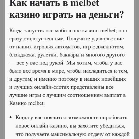
Как начать в melbet
казино играть на деньги?
Когда запустилось мобильное казино melbet, оно
сразу стало успешным. Получите удовольствие
от наших игровых автоматов, игр с джекпотом,
блэкджека, рулетки, баккары и многого другого
— все у вас под рукой. Мы хотим, чтобы у вас
было все время в мире, чтобы насладиться и тем,
и другим, и именно поэтому в наших новейших
и лучших онлайн-слотах представлены все
лучшие игры с лучшим соотношением выплат в
Казино melbet.
Когда у вас появится возможность опробовать
новое онлайн-казино, вы захотите убедиться,
что получаете максимальную отдачу от каждой