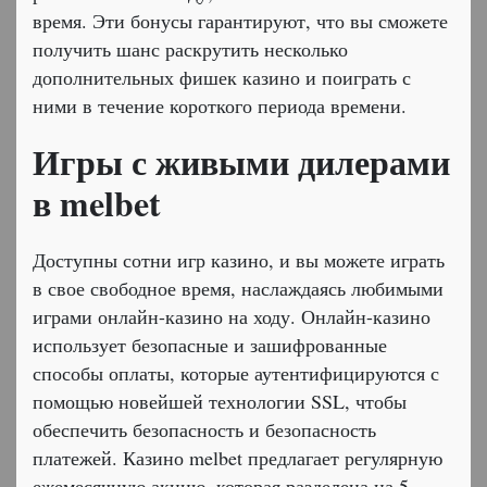
время. Эти бонусы гарантируют, что вы сможете
получить шанс раскрутить несколько
дополнительных фишек казино и поиграть с
ними в течение короткого периода времени.
Игры с живыми дилерами
в melbet
Доступны сотни игр казино, и вы можете играть
в свое свободное время, наслаждаясь любимыми
играми онлайн-казино на ходу. Онлайн-казино
использует безопасные и зашифрованные
способы оплаты, которые аутентифицируются с
помощью новейшей технологии SSL, чтобы
обеспечить безопасность и безопасность
платежей. Казино melbet предлагает регулярную
ежемесячную акцию, которая разделена на 5