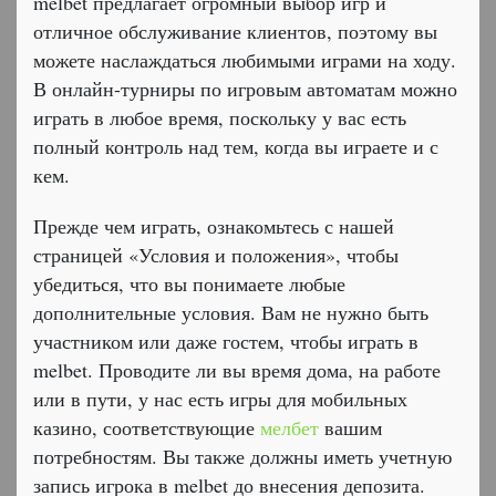
melbet предлагает огромный выбор игр и
отличное обслуживание клиентов, поэтому вы
можете наслаждаться любимыми играми на ходу.
В онлайн-турниры по игровым автоматам можно
играть в любое время, поскольку у вас есть
полный контроль над тем, когда вы играете и с
кем.
Прежде чем играть, ознакомьтесь с нашей
страницей «Условия и положения», чтобы
убедиться, что вы понимаете любые
дополнительные условия. Вам не нужно быть
участником или даже гостем, чтобы играть в
melbet. Проводите ли вы время дома, на работе
или в пути, у нас есть игры для мобильных
казино, соответствующие
мелбет
вашим
потребностям. Вы также должны иметь учетную
запись игрока в melbet до внесения депозита.