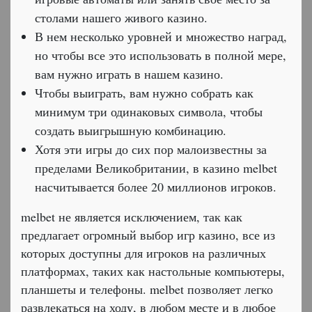
столами нашего живого казино.
В нем несколько уровней и множество наград,
но чтобы все это использовать в полной мере,
вам нужно играть в нашем казино.
Чтобы выиграть, вам нужно собрать как
минимум три одинаковых символа, чтобы
создать выигрышную комбинацию.
Хотя эти игры до сих пор малоизвестны за
пределами Великобритании, в казино melbet
насчитывается более 20 миллионов игроков.
melbet не является исключением, так как
предлагает огромный выбор игр казино, все из
которых доступны для игроков на различных
платформах, таких как настольные компьютеры,
планшеты и телефоны. melbet позволяет легко
развлекаться на ходу, в любом месте и в любое