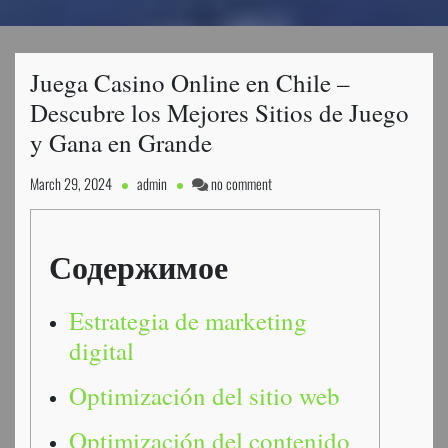
Juega Casino Online en Chile –
Descubre los Mejores Sitios de Juego
y Gana en Grande
on
March 29, 2024
admin
no comment
Juega
Casino
Online
Содержимое
en
Chile
–
Estrategia de marketing
Descubre
digital
los
Mejores
Optimización del sitio web
Sitios
de
Optimización del contenido
Juego