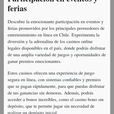
ferias
Descubre la emocionante participación en eventos y
ferias promovidos por los principales proveedores de
entretenimiento en línea en Chile. Experimenta la
diversión y la adrenalina de los casinos online
legales disponibles en el país, donde podrás disfrutar
de una amplia variedad de juegos y oportunidades de
ganar premios emocionantes.
Estos casinos ofrecen una experiencia de juego
segura en línea, con sistemas confiables y premios
que se pagan rápidamente, para que puedas disfrutar
de tus ganancias sin demoras. Además, podrás
acceder a bonos increíbles, como el casino bono sin
depósito, que te permite jugar sin necesidad de
realizar un depósito inicial.