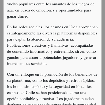
vuelto populares entre los amantes de los juegos de
azar en busca de emociones y oportunidades para
ganar dinero.
En las redes sociales, los casinos en línea aprovechan
estratégicamente las diversas plataformas disponibles
para captar la atención de su audiencia.
Publicaciones creativas y llamativas, acompañadas
de contenido informativo y entretenido, sirven como
gancho para atraer a potenciales jugadores y generar
interés en sus servicios.
Con un enfoque en la promoción de los beneficios de
su plataforma, como los depósitos y retiros rápidos,
los bonos sin depósito y la seguridad en línea, los
casinos en Chile se han posicionado como una
opción confiable y atractiva. Los jugadores pueden
disfrutar de sus juegos favoritos desde la comodidad