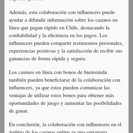
Además, esta colaboración con influencers puede
ayudar a difundir información sobre los casinos en
línea que pagan rápido en Chile, destacando la
confiabilidad y la eficiencia en los pagos. Los
influencers pueden compartir testimonios personales,
experiencias positivas y la satisfacción de recibir sus
ganancias de forma rápida y segura.
Los casinos en línea con bonos de bienvenida
también pueden beneficiarse de la colaboración con
influencers, ya que estos pueden comunicar las
ventajas de utilizar estos bonos para obtener más
oportunidades de juego y aumentar las posibilidades
de ganar.
En conclusión, la colaboración con influencers en el
ámbito de los casinos online es una estrategia