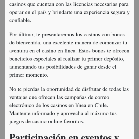
casinos que cuentan con las licencias necesarias para
operar en el país y brindarte una experiencia segura y
confiable.
Por último, te presentaremos los casinos con bonos
de bienvenida, una excelente manera de comenzar tu
aventura en el casino en línea. Estos bonos te ofrecen
beneficios especiales al realizar tu primer depósito,
aumentando tus posibilidades de ganar desde el
primer momento.
No te pierdas la oportunidad de disfrutar de todas las
ventajas que ofrecen las campañas de correo
electrónico de los casinos en línea en Chile.
Mantente informado y aprovecha al máximo tus
juegos de casino online favoritos.
Participación en eventos y