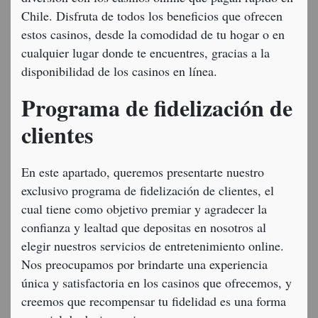
Chile. Disfruta de todos los beneficios que ofrecen
estos casinos, desde la comodidad de tu hogar o en
cualquier lugar donde te encuentres, gracias a la
disponibilidad de los casinos en línea.
Programa de fidelización de
clientes
En este apartado, queremos presentarte nuestro
exclusivo programa de fidelización de clientes, el
cual tiene como objetivo premiar y agradecer la
confianza y lealtad que depositas en nosotros al
elegir nuestros servicios de entretenimiento online.
Nos preocupamos por brindarte una experiencia
única y satisfactoria en los casinos que ofrecemos, y
creemos que recompensar tu fidelidad es una forma