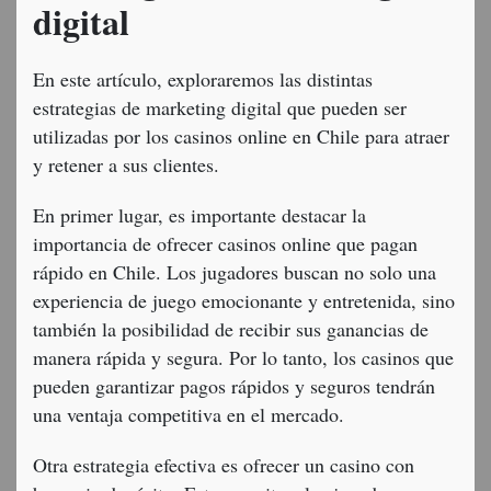
digital
En este artículo, exploraremos las distintas
estrategias de marketing digital que pueden ser
utilizadas por los casinos online en Chile para atraer
y retener a sus clientes.
En primer lugar, es importante destacar la
importancia de ofrecer casinos online que pagan
rápido en Chile. Los jugadores buscan no solo una
experiencia de juego emocionante y entretenida, sino
también la posibilidad de recibir sus ganancias de
manera rápida y segura. Por lo tanto, los casinos que
pueden garantizar pagos rápidos y seguros tendrán
una ventaja competitiva en el mercado.
Otra estrategia efectiva es ofrecer un casino con