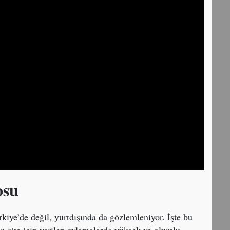
osu
kiye’de değil, yurtdışında da gözlemleniyor. İşte bu