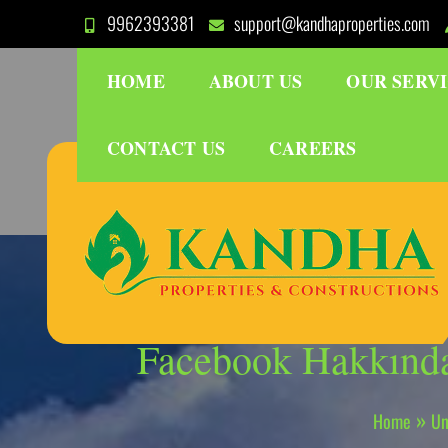
Skip
9962393381
support@kandhaproperties.com
to
content
HOME
ABOUT US
OUR SERV
CONTACT US
CAREERS
Facebook Hakkında 
Home
Un