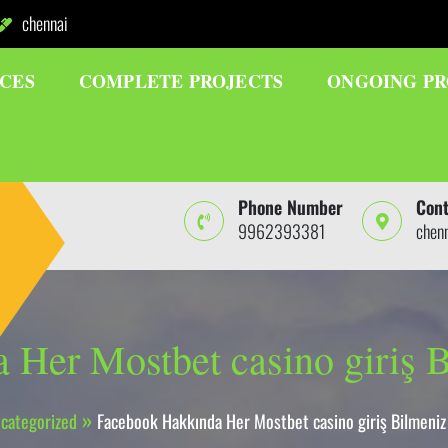
chennai
ICES
COMPLETE PROJECTS
ONGOING PR
Phone Number
Cont
9962393381
chen
Her Mostbet casino giriş 
categorized
Facebook Hakkında Her Mostbet casino giriş Bilmeniz