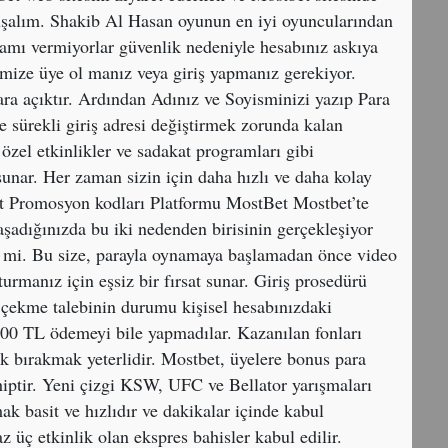
uşalım. Shakib Al Hasan oyunun en iyi oyuncularından
ramı vermiyorlar güvenlik nedeniyle hesabınız askıya
temize üye ol manız veya giriş yapmanız gerekiyor.
ara açıktır. Ardından Adınız ve Soyisminizi yazıp Para
de sürekli giriş adresi değiştirmek zorunda kalan
 özel etkinlikler ve sadakat programları gibi
 sunar. Her zaman sizin için daha hızlı ve daha kolay
t Promosyon kodları Platformu MostBet Mostbet’te
aşadığınızda bu iki nedenden birisinin gerçekleşiyor
i mi. Bu size, parayla oynamaya başlamadan önce video
şturmanız için eşsiz bir fırsat sunar. Giriş prosedürü
 çekme talebinin durumu kişisel hesabınızdaki
00 TL ödemeyi bile yapmadılar. Kazanılan fonları
k bırakmak yeterlidir. Mostbet, üyelere bonus para
hiptir. Yeni çizgi KSW, UFC ve Bellator yarışmaları
ak basit ve hızlıdır ve dakikalar içinde kabul
az üç etkinlik olan ekspres bahisler kabul edilir.