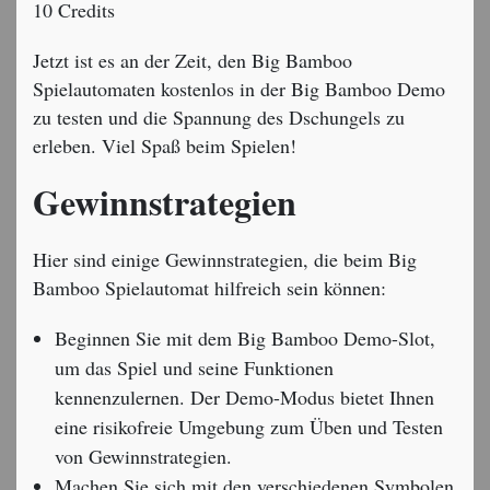
10 Credits
Jetzt ist es an der Zeit, den Big Bamboo
Spielautomaten kostenlos in der Big Bamboo Demo
zu testen und die Spannung des Dschungels zu
erleben. Viel Spaß beim Spielen!
Gewinnstrategien
Hier sind einige Gewinnstrategien, die beim Big
Bamboo Spielautomat hilfreich sein können:
Beginnen Sie mit dem Big Bamboo Demo-Slot,
um das Spiel und seine Funktionen
kennenzulernen. Der Demo-Modus bietet Ihnen
eine risikofreie Umgebung zum Üben und Testen
von Gewinnstrategien.
Machen Sie sich mit den verschiedenen Symbolen