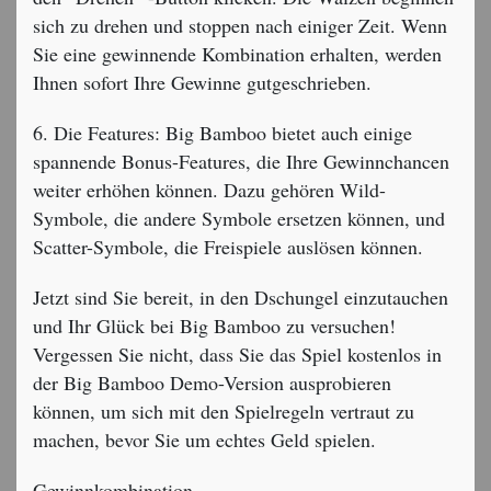
sich zu drehen und stoppen nach einiger Zeit. Wenn
Sie eine gewinnende Kombination erhalten, werden
Ihnen sofort Ihre Gewinne gutgeschrieben.
6. Die Features: Big Bamboo bietet auch einige
spannende Bonus-Features, die Ihre Gewinnchancen
weiter erhöhen können. Dazu gehören Wild-
Symbole, die andere Symbole ersetzen können, und
Scatter-Symbole, die Freispiele auslösen können.
Jetzt sind Sie bereit, in den Dschungel einzutauchen
und Ihr Glück bei Big Bamboo zu versuchen!
Vergessen Sie nicht, dass Sie das Spiel kostenlos in
der Big Bamboo Demo-Version ausprobieren
können, um sich mit den Spielregeln vertraut zu
machen, bevor Sie um echtes Geld spielen.
Gewinnkombination