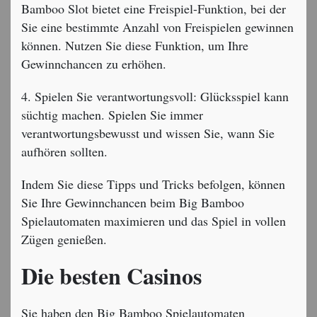
Bamboo Slot bietet eine Freispiel-Funktion, bei der
Sie eine bestimmte Anzahl von Freispielen gewinnen
können. Nutzen Sie diese Funktion, um Ihre
Gewinnchancen zu erhöhen.
4. Spielen Sie verantwortungsvoll: Glücksspiel kann
süchtig machen. Spielen Sie immer
verantwortungsbewusst und wissen Sie, wann Sie
aufhören sollten.
Indem Sie diese Tipps und Tricks befolgen, können
Sie Ihre Gewinnchancen beim Big Bamboo
Spielautomaten maximieren und das Spiel in vollen
Zügen genießen.
Die besten Casinos
Sie haben den Big Bamboo Spielautomaten