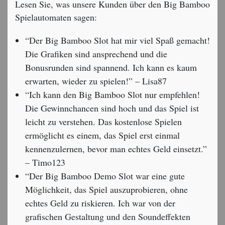
Lesen Sie, was unsere Kunden über den Big Bamboo
Spielautomaten sagen:
“Der Big Bamboo Slot hat mir viel Spaß gemacht!
Die Grafiken sind ansprechend und die
Bonusrunden sind spannend. Ich kann es kaum
erwarten, wieder zu spielen!” – Lisa87
“Ich kann den Big Bamboo Slot nur empfehlen!
Die Gewinnchancen sind hoch und das Spiel ist
leicht zu verstehen. Das kostenlose Spielen
ermöglicht es einem, das Spiel erst einmal
kennenzulernen, bevor man echtes Geld einsetzt.”
– Timo123
“Der Big Bamboo Demo Slot war eine gute
Möglichkeit, das Spiel auszuprobieren, ohne
echtes Geld zu riskieren. Ich war von der
grafischen Gestaltung und den Soundeffekten