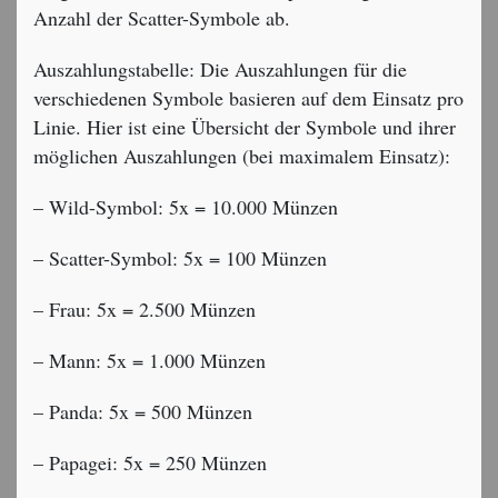
Anzahl der Scatter-Symbole ab.
Auszahlungstabelle: Die Auszahlungen für die
verschiedenen Symbole basieren auf dem Einsatz pro
Linie. Hier ist eine Übersicht der Symbole und ihrer
möglichen Auszahlungen (bei maximalem Einsatz):
– Wild-Symbol: 5x = 10.000 Münzen
– Scatter-Symbol: 5x = 100 Münzen
– Frau: 5x = 2.500 Münzen
– Mann: 5x = 1.000 Münzen
– Panda: 5x = 500 Münzen
– Papagei: 5x = 250 Münzen