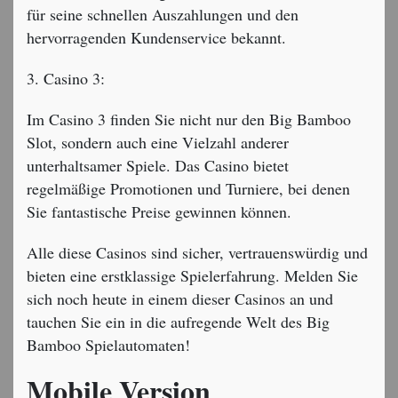
für seine schnellen Auszahlungen und den
hervorragenden Kundenservice bekannt.
3. Casino 3:
Im Casino 3 finden Sie nicht nur den Big Bamboo
Slot, sondern auch eine Vielzahl anderer
unterhaltsamer Spiele. Das Casino bietet
regelmäßige Promotionen und Turniere, bei denen
Sie fantastische Preise gewinnen können.
Alle diese Casinos sind sicher, vertrauenswürdig und
bieten eine erstklassige Spielerfahrung. Melden Sie
sich noch heute in einem dieser Casinos an und
tauchen Sie ein in die aufregende Welt des Big
Bamboo Spielautomaten!
Mobile Version