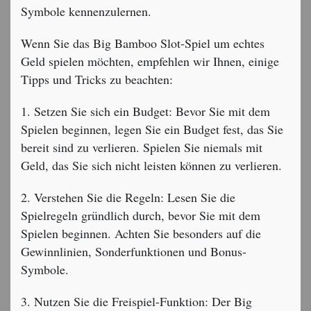
Symbole kennenzulernen.
Wenn Sie das Big Bamboo Slot-Spiel um echtes
Geld spielen möchten, empfehlen wir Ihnen, einige
Tipps und Tricks zu beachten:
1. Setzen Sie sich ein Budget: Bevor Sie mit dem
Spielen beginnen, legen Sie ein Budget fest, das Sie
bereit sind zu verlieren. Spielen Sie niemals mit
Geld, das Sie sich nicht leisten können zu verlieren.
2. Verstehen Sie die Regeln: Lesen Sie die
Spielregeln gründlich durch, bevor Sie mit dem
Spielen beginnen. Achten Sie besonders auf die
Gewinnlinien, Sonderfunktionen und Bonus-
Symbole.
3. Nutzen Sie die Freispiel-Funktion: Der Big