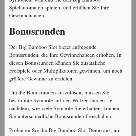
Spielautomaten spielen, und erhöhen Sie Ihre
Gewinnchancen!
Bonusrunden
Der Big Bamboo Slot bietet aufregende
Bonusrunden, die Ihre Gewinnchancen erhöhen. In
diesen Bonusrunden können Sie zusätzliche
Freispiele oder Multiplikatoren gewinnen, um noch
größere Gewinne zu erzielen.
Um die Bonusrunden auszulösen, müssen Sie
bestimmte Symbole auf den Walzen landen. Je
nachdem, wie viele Symbole Sie erhalten, können
Sie unterschiedliche Bonusrunden freischalten.
Probieren Sie die Big Bamboo Slot Demo aus, um