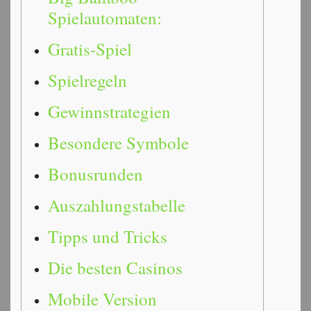
Spiel,
Spielautomaten:
die
besten
Gratis-Spiel
Tipps
und
Spielregeln
Tricks
Gewinnstrategien
Besondere Symbole
Bonusrunden
Auszahlungstabelle
Tipps und Tricks
Die besten Casinos
Mobile Version