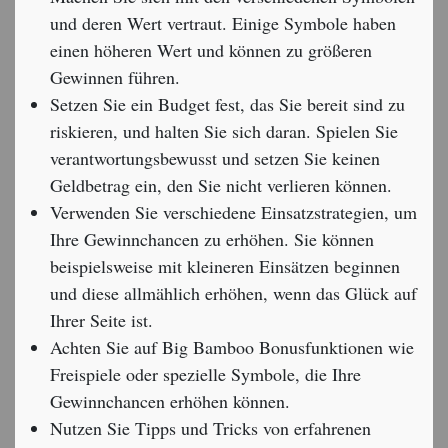
und deren Wert vertraut. Einige Symbole haben
einen höheren Wert und können zu größeren
Gewinnen führen.
Setzen Sie ein Budget fest, das Sie bereit sind zu
riskieren, und halten Sie sich daran. Spielen Sie
verantwortungsbewusst und setzen Sie keinen
Geldbetrag ein, den Sie nicht verlieren können.
Verwenden Sie verschiedene Einsatzstrategien, um
Ihre Gewinnchancen zu erhöhen. Sie können
beispielsweise mit kleineren Einsätzen beginnen
und diese allmählich erhöhen, wenn das Glück auf
Ihrer Seite ist.
Achten Sie auf Big Bamboo Bonusfunktionen wie
Freispiele oder spezielle Symbole, die Ihre
Gewinnchancen erhöhen können.
Nutzen Sie Tipps und Tricks von erfahrenen