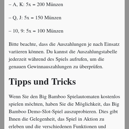
– A, K: 5x = 200 Münzen
– Q, J: 5x = 150 Münzen
– 10, 9: 5x = 100 Münzen
Bitte beachte, dass die Auszahlungen je nach Einsatz
variieren können. Du kannst die Auszahlungstabelle
jederzeit während des Spiels aufrufen, um die
genauen Gewinnauszahlungen zu überprüfen.
Tipps und Tricks
Wenn Sie den Big Bamboo Spielautomaten kostenlos
spielen möchten, haben Sie die Möglichkeit, das Big
Bamboo Demo-Slot-Spiel auszuprobieren. Dies gibt
Ihnen die Gelegenheit, das Spiel in Aktion zu
erleben und die verschiedenen Funktionen und