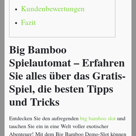
Kundenbewertungen
Fazit
Big Bamboo
Spielautomat – Erfahren
Sie alles über das Gratis-
Spiel, die besten Tipps
und Tricks
Entdecken Sie den aufregenden
big bamboo slot
und
tauchen Sie ein in eine Welt voller exotischer
Abenteuer! Mit dem Big Bamboo Demo-Slot können