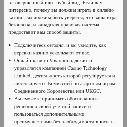
незавершенный или грубый вид. Если вам
интересно, почему вы должны играть в онлайн-
казино, вы должны быть уверены, что ваша игра
безопасна, и канадская правовая система
предоставит вам способ защиты.
Подключитесь сегодня, и вы увидите, как
веревки казино ускользают от вас.
Онлайн-казино Vox принадлежит и
управляется компанией Casino Technology
Limited, деятельность которой регулируется и
лицензируется Комиссией по азартным играм
Соединенного Королевства или UKGC.
Вы сможете принимать обоснованные
решения о своей учетной записи и
пользоваться дополнительными
преимуществами без необходимости вносить