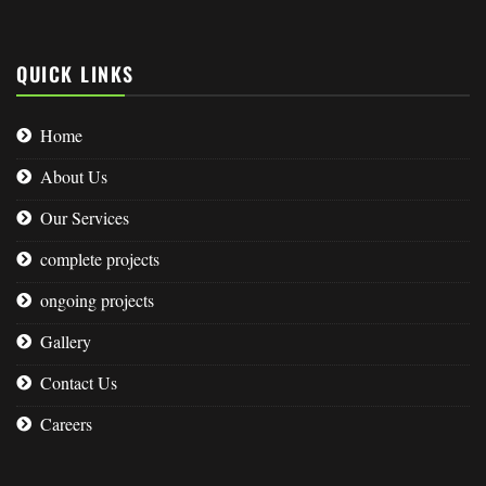
QUICK LINKS
Home
About Us
Our Services
complete projects
ongoing projects
Gallery
Contact Us
Careers