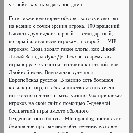
устройствах, находясь вне дома.
Есть также некоторые обзоры, которые смотрят
на казино с точки зрения игрока. 100 вращений
бывают двух видов: первый — стандартный,
который дается всем игрокам, а второй — VIP-
игрокам. Сюда входят такие слоты, как Дикий
Дикий Запад и Дукс Де Люкс в то время как
игры в рулетку состоят из таких категорий, как
Двойной ноль, Винтажная рулетка и
Европейская рулетка. В казино есть большая
коллекция игр, и в большинство из них очень
интересно и легко играть. Казино Vox привлекает
игроков на свой сайт с помощью 7-дневной
бесплатной игры вместо обычного
бездепозитного бонуса. Microgaming поставляет
безопасное программное обеспечение, которое