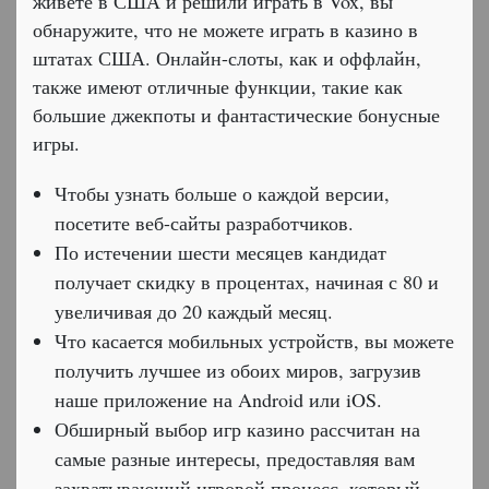
живете в США и решили играть в Vox, вы
обнаружите, что не можете играть в казино в
штатах США. Онлайн-слоты, как и оффлайн,
также имеют отличные функции, такие как
большие джекпоты и фантастические бонусные
игры.
Чтобы узнать больше о каждой версии,
посетите веб-сайты разработчиков.
По истечении шести месяцев кандидат
получает скидку в процентах, начиная с 80 и
увеличивая до 20 каждый месяц.
Что касается мобильных устройств, вы можете
получить лучшее из обоих миров, загрузив
наше приложение на Android или iOS.
Обширный выбор игр казино рассчитан на
самые разные интересы, предоставляя вам
захватывающий игровой процесс, который