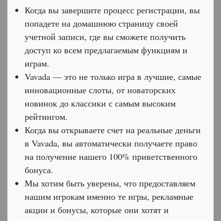
Когда вы завершите процесс регистрации, вы
попадете на домашнюю страницу своей
учетной записи, где вы сможете получить
доступ ко всем предлагаемым функциям и
играм.
Vavada — это не только игра в лучшие, самые
инновационные слоты, от новаторских
новинок до классики с самым высоким
рейтингом.
Когда вы открываете счет на реальные деньги
в Vavada, вы автоматически получаете право
на получение нашего 100% приветственного
бонуса.
Мы хотим быть уверены, что предоставляем
нашим игрокам именно те игры, рекламные
акции и бонусы, которые они хотят и