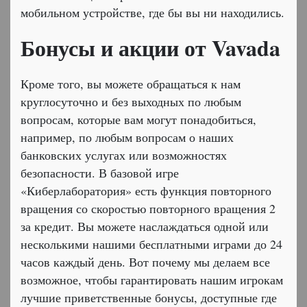
мобильном устройстве, где бы вы ни находились.
Бонусы и акции от Vavada
Кроме того, вы можете обращаться к нам
круглосуточно и без выходных по любым
вопросам, которые вам могут понадобиться,
например, по любым вопросам о наших
банковских услугах или возможностях
безопасности. В базовой игре
«Киберлаборатория» есть функция повторного
вращения со скоростью повторного вращения 2
за кредит. Вы можете наслаждаться одной или
несколькими нашими бесплатными играми до 24
часов каждый день. Вот почему мы делаем все
возможное, чтобы гарантировать нашим игрокам
лучшие приветственные бонусы, доступные где