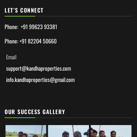
LET’S CONNECT
Phone: +91 99623 93381
Phone: +91 82204 50660
Email
support@
kandhaproperties.com
info.kandhaproperties@gmail.com
OUR SUCCESS GALLERY