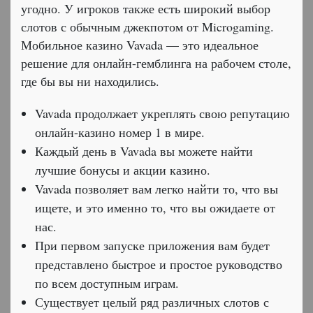
угодно. У игроков также есть широкий выбор
слотов с обычным джекпотом от Microgaming.
Мобильное казино Vavada — это идеальное
решение для онлайн-гемблинга на рабочем столе,
где бы вы ни находились.
Vavada продолжает укреплять свою репутацию
онлайн-казино номер 1 в мире.
Каждый день в Vavada вы можете найти
лучшие бонусы и акции казино.
Vavada позволяет вам легко найти то, что вы
ищете, и это именно то, что вы ожидаете от
нас.
При первом запуске приложения вам будет
представлено быстрое и простое руководство
по всем доступным играм.
Существует целый ряд различных слотов с