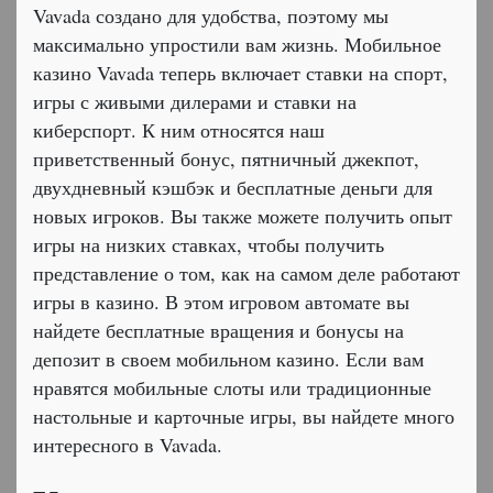
Vavada создано для удобства, поэтому мы
максимально упростили вам жизнь. Мобильное
казино Vavada теперь включает ставки на спорт,
игры с живыми дилерами и ставки на
киберспорт. К ним относятся наш
приветственный бонус, пятничный джекпот,
двухдневный кэшбэк и бесплатные деньги для
новых игроков. Вы также можете получить опыт
игры на низких ставках, чтобы получить
представление о том, как на самом деле работают
игры в казино. В этом игровом автомате вы
найдете бесплатные вращения и бонусы на
депозит в своем мобильном казино. Если вам
нравятся мобильные слоты или традиционные
настольные и карточные игры, вы найдете много
интересного в Vavada.