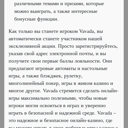
различными темами и призами, которые
можно выиграть, а также интересные
бонусные функции.
Как только вы станете игроком Vavada, вы
автоматически станете участником нашей
эксклюзивной акции. Просто зарегистрируйтесь,
указав свой адрес электронной почты, и вы
получите свои первые баллы лояльности. Они
предлагают игровые автоматы и настольные
игры, а также блэкджек, рулетку,
многолинейный покер, игры в живом казино и
многое другое. Vavada стремится сделать онлайн-
игры максимально полезными, чтобы новые
игроки могли освоиться в играх и уверенно
играть в безопасной и надежной среде. Vavada –
это надежное и безопасное онлайн-казино, где
вы можете играть в свои любимые игры казино с