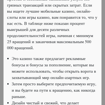
грязных транзакций или скрытых затрат. Если
вы ищете лучшие мобильные казино, онлайн-
слоты или игры казино, вам понравится то, что у
нас есть. В таблице ниже показан процент
выигрышей для десяти различных
продолжительностей игры, начиная с минимум
25 вращений и заканчивая максимальным 500
000 вращений.
Это казино также предлагает рекламные
бонусы и бонусы за пополнение, которые вы
можете использовать, чтобы открыть ворота в
захватывающий мир онлайн-азартных игр.
Затем просто выберите предпочитаемую игру,
и вы будете на пути к вращению, как никогда
раньше.
Дизайн чистый и свежий, что делает