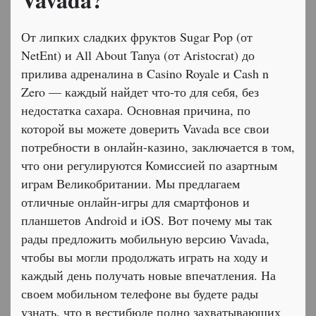
От липких сладких фруктов Sugar Pop (от
NetEnt) и All About Tanya (от Aristocrat) до
прилива адреналина в Casino Royale и Cash n
Zero — каждый найдет что-то для себя, без
недостатка сахара. Основная причина, по
которой вы можете доверить Vavada все свои
потребности в онлайн-казино, заключается в том,
что они регулируются Комиссией по азартным
играм Великобритании. Мы предлагаем
отличные онлайн-игры для смартфонов и
планшетов Android и iOS. Вот почему мы так
рады предложить мобильную версию Vavada,
чтобы вы могли продолжать играть на ходу и
каждый день получать новые впечатления. На
своем мобильном телефоне вы будете рады
узнать, что в вестибюле полно захватывающих