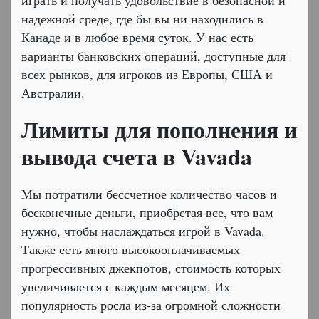
играть и получать удовольствие в безопасной и
надежной среде, где бы вы ни находились в
Канаде и в любое время суток. У нас есть
варианты банковских операций, доступные для
всех рынков, для игроков из Европы, США и
Австралии.
Лимиты для пополнения и
вывода счета в Vavada
Мы потратили бессчетное количество часов и
бесконечные деньги, приобретая все, что вам
нужно, чтобы наслаждаться игрой в Vavada.
Также есть много высокооплачиваемых
прогрессивных джекпотов, стоимость которых
увеличивается с каждым месяцем. Их
популярность росла из-за огромной сложности