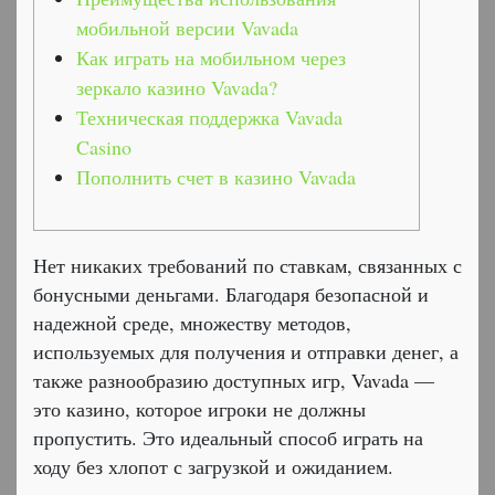
мобильной версии Vavada
Как играть на мобильном через
зеркало казино Vavada?
Техническая поддержка Vavada
Casino
Пополнить счет в казино Vavada
Нет никаких требований по ставкам, связанных с
бонусными деньгами. Благодаря безопасной и
надежной среде, множеству методов,
используемых для получения и отправки денег, а
также разнообразию доступных игр, Vavada —
это казино, которое игроки не должны
пропустить. Это идеальный способ играть на
ходу без хлопот с загрузкой и ожиданием.