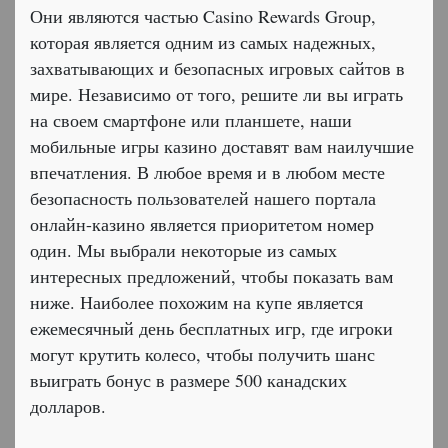
Они являются частью Casino Rewards Group,
которая является одним из самых надежных,
захватывающих и безопасных игровых сайтов в
мире. Независимо от того, решите ли вы играть
на своем смартфоне или планшете, наши
мобильные игры казино доставят вам наилучшие
впечатления. В любое время и в любом месте
безопасность пользователей нашего портала
онлайн-казино является приоритетом номер
один. Мы выбрали некоторые из самых
интересных предложений, чтобы показать вам
ниже. Наиболее похожим на купе является
ежемесячный день бесплатных игр, где игроки
могут крутить колесо, чтобы получить шанс
выиграть бонус в размере 500 канадских
долларов.