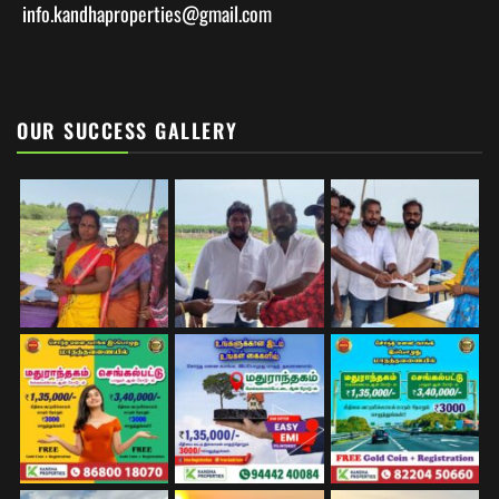
info.kandhaproperties@gmail.com
OUR SUCCESS GALLERY