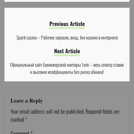
Previous Article
Spark casino – Рабочее зеркало, вход, live казино в интернете
Next Article
Официальный сайт букмекерской конторы 1win – весь спектр ставок
и высокие коэффициенты без риска обмана!
Leave a Reply
Your email address will not be published.
Required fields are
marked
*
Comment
*