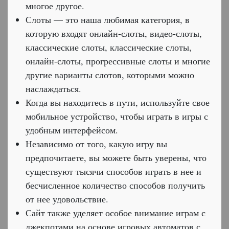
многое другое.
Слоты — это наша любимая категория, в
которую входят онлайн-слоты, видео-слоты,
классические слоты, классические слоты,
онлайн-слоты, прогрессивные слоты и многие
другие варианты слотов, которыми можно
наслаждаться.
Когда вы находитесь в пути, используйте свое
мобильное устройство, чтобы играть в игры с
удобным интерфейсом.
Независимо от того, какую игру вы
предпочитаете, вы можете быть уверены, что
существуют тысячи способов играть в нее и
бесчисленное количество способов получить
от нее удовольствие.
Сайт также уделяет особое внимание играм с
джекпотами на основе игровых автоматов с