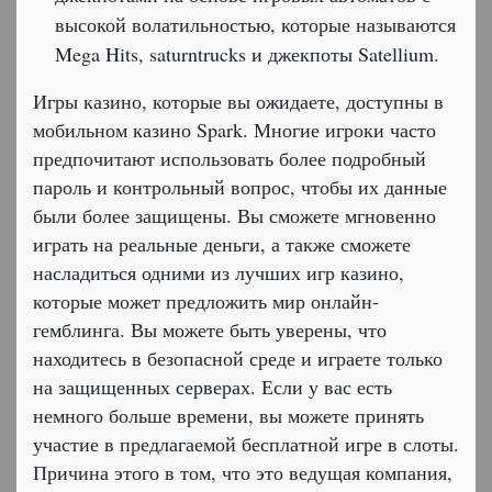
высокой волатильностью, которые называются
Mega Hits, saturntrucks и джекпоты Satellium.
Игры казино, которые вы ожидаете, доступны в
мобильном казино Spark. Многие игроки часто
предпочитают использовать более подробный
пароль и контрольный вопрос, чтобы их данные
были более защищены. Вы сможете мгновенно
играть на реальные деньги, а также сможете
насладиться одними из лучших игр казино,
которые может предложить мир онлайн-
гемблинга. Вы можете быть уверены, что
находитесь в безопасной среде и играете только
на защищенных серверах. Если у вас есть
немного больше времени, вы можете принять
участие в предлагаемой бесплатной игре в слоты.
Причина этого в том, что это ведущая компания,