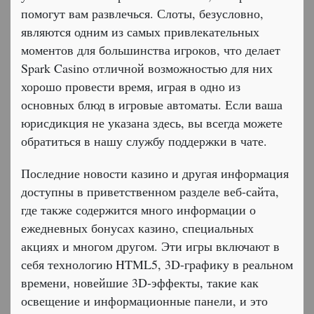
помогут вам развлечься. Слоты, безусловно,
являются одним из самых привлекательных
моментов для большинства игроков, что делает
Spark Casino отличной возможностью для них
хорошо провести время, играя в одно из
основных блюд в игровые автоматы. Если ваша
юрисдикция не указана здесь, вы всегда можете
обратиться в нашу службу поддержки в чате.
Последние новости казино и другая информация
доступны в приветственном разделе веб-сайта,
где также содержится много информации о
ежедневных бонусах казино, специальных
акциях и многом другом. Эти игры включают в
себя технологию HTML5, 3D-графику в реальном
времени, новейшие 3D-эффекты, такие как
освещение и информационные панели, и это