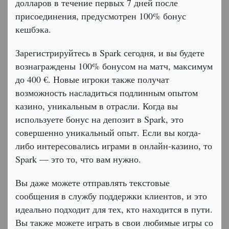
долларов в течение первых 7 дней после
присоединения, предусмотрен 100% бонус
кешбэка.
Зарегистрируйтесь в Spark сегодня, и вы будете
вознаграждены 100% бонусом на матч, максимум
до 400 €. Новые игроки также получат
возможность насладиться подлинным опытом
казино, уникальным в отрасли. Когда вы
используете бонус на депозит в Spark, это
совершенно уникальный опыт. Если вы когда-
либо интересовались играми в онлайн-казино, то
Spark — это то, что вам нужно.
Вы даже можете отправлять текстовые
сообщения в службу поддержки клиентов, и это
идеально подходит для тех, кто находится в пути.
Вы также можете играть в свои любимые игры со