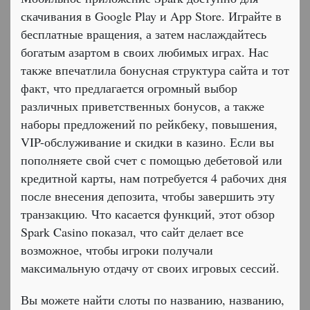
скачивания в Google Play и App Store. Играйте в
бесплатные вращения, а затем наслаждайтесь
богатым азартом в своих любимых играх. Нас
также впечатлила бонусная структура сайта и тот
факт, что предлагается огромный выбор
различных приветственных бонусов, а также
наборы предложений по рейкбеку, повышения,
VIP-обслуживание и скидки в казино. Если вы
пополняете свой счет с помощью дебетовой или
кредитной карты, нам потребуется 4 рабочих дня
после внесения депозита, чтобы завершить эту
транзакцию. Что касается функций, этот обзор
Spark Casino показал, что сайт делает все
возможное, чтобы игроки получали
максимальную отдачу от своих игровых сессий.
Вы можете найти слоты по названию, названию,