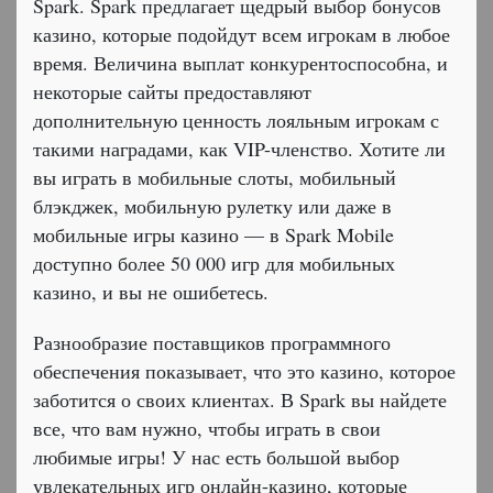
Spark. Spark предлагает щедрый выбор бонусов
казино, которые подойдут всем игрокам в любое
время. Величина выплат конкурентоспособна, и
некоторые сайты предоставляют
дополнительную ценность лояльным игрокам с
такими наградами, как VIP-членство. Хотите ли
вы играть в мобильные слоты, мобильный
блэкджек, мобильную рулетку или даже в
мобильные игры казино — в Spark Mobile
доступно более 50 000 игр для мобильных
казино, и вы не ошибетесь.
Разнообразие поставщиков программного
обеспечения показывает, что это казино, которое
заботится о своих клиентах. В Spark вы найдете
все, что вам нужно, чтобы играть в свои
любимые игры! У нас есть большой выбор
увлекательных игр онлайн-казино, которые