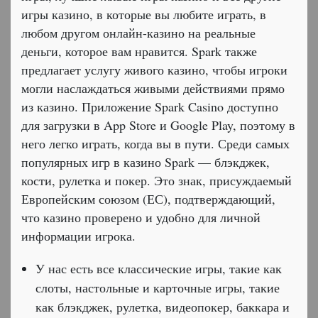
игры казино, в которые вы любите играть, в
любом другом онлайн-казино на реальные
деньги, которое вам нравится. Spark также
предлагает услугу живого казино, чтобы игроки
могли наслаждаться живыми действиями прямо
из казино. Приложение Spark Casino доступно
для загрузки в App Store и Google Play, поэтому в
него легко играть, когда вы в пути. Среди самых
популярных игр в казино Spark — блэкджек,
кости, рулетка и покер. Это знак, присуждаемый
Европейским союзом (ЕС), подтверждающий,
что казино проверено и удобно для личной
информации игрока.
У нас есть все классические игры, такие как
слоты, настольные и карточные игры, такие
как блэкджек, рулетка, видеопокер, баккара и