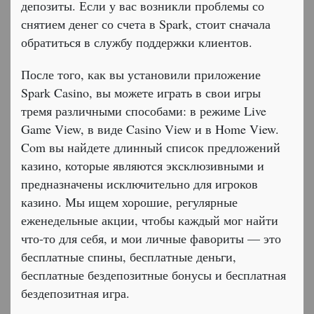
депозиты. Если у вас возникли проблемы со
снятием денег со счета в Spark, стоит сначала
обратиться в службу поддержки клиентов.
После того, как вы установили приложение
Spark Casino, вы можете играть в свои игры
тремя различными способами: в режиме Live
Game View, в виде Casino View и в Home View.
Com вы найдете длинный список предложений
казино, которые являются эксклюзивными и
предназначены исключительно для игроков
казино. Мы ищем хорошие, регулярные
еженедельные акции, чтобы каждый мог найти
что-то для себя, и мои личные фавориты — это
бесплатные спины, бесплатные деньги,
бесплатные бездепозитные бонусы и бесплатная
бездепозитная игра.