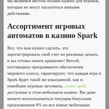
мы являемся местом онлайн-казино для игроков,
которые не могут насытиться живыми
действиями.
Ассортимент игровых
автоматов в казино Spark
Все, что вам нужно сделать, это
зарегистрировать свой счет на реальные деньги,
и вы готовы начать вращение! Betsoft,
поставщики программного обеспечения
мирового класса, гарантируют, что каждая игра в
Spark будет такой же изысканной, как и
новейшие игровые автоматы,
casino spark
доступные в этом мобильном казино. Вы даже
можете воспользоваться текущим бонусным
предложением 8% на все новые мобильные