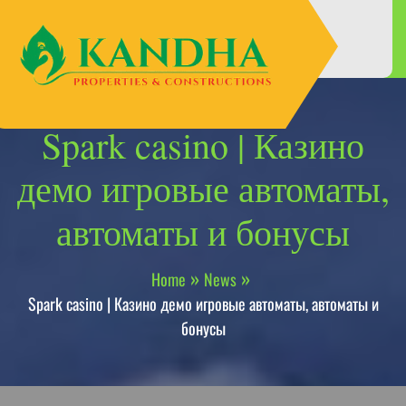
Skip
to
content
Spark casino | Казино
демо игровые автоматы,
автоматы и бонусы
Home
News
Spark casino | Казино демо игровые автоматы, автоматы и
бонусы