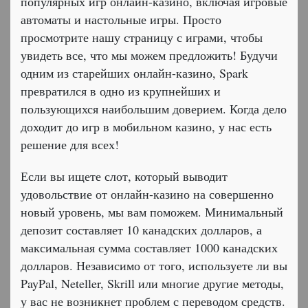
популярных игр онлайн-казино, включая игровые
автоматы и настольные игры. Просто
просмотрите нашу страницу с играми, чтобы
увидеть все, что мы можем предложить! Будучи
одним из старейших онлайн-казино, Spark
превратился в одно из крупнейших и
пользующихся наибольшим доверием. Когда дело
доходит до игр в мобильном казино, у нас есть
решение для всех!
Если вы ищете слот, который выводит
удовольствие от онлайн-казино на совершенно
новый уровень, мы вам поможем. Минимальный
депозит составляет 10 канадских долларов, а
максимальная сумма составляет 1000 канадских
долларов. Независимо от того, используете ли вы
PayPal, Neteller, Skrill или многие другие методы,
у вас не возникнет проблем с переводом средств.