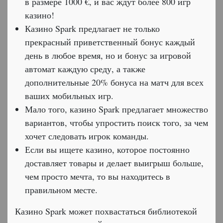
в размере 1000 €, и вас ждут более 800 игр
казино!
Казино Spark предлагает не только
прекрасный приветственный бонус каждый
день в любое время, но и бонус за игровой
автомат каждую среду, а также
дополнительные 20% бонуса на матч для всех
ваших мобильных игр.
Мало того, казино Spark предлагает множество
вариантов, чтобы упростить поиск того, за чем
хочет следовать игрок команды.
Если вы ищете казино, которое постоянно
доставляет товары и делает выигрыш больше,
чем просто мечта, то вы находитесь в
правильном месте.
Казино Spark может похвастаться библиотекой