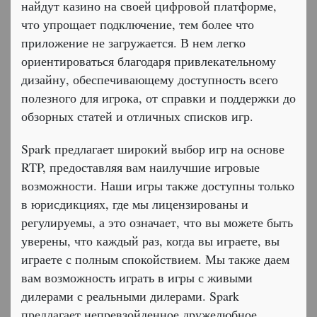
найдут казино на своей цифровой платформе,
что упрощает подключение, тем более что
приложение не загружается. В нем легко
ориентироваться благодаря привлекательному
дизайну, обеспечивающему доступность всего
полезного для игрока, от справки и поддержки до
обзорных статей и отличных списков игр.
Spark предлагает широкий выбор игр на основе
RTP, предоставляя вам наилучшие игровые
возможности. Наши игры также доступны только
в юрисдикциях, где мы лицензированы и
регулируемы, а это означает, что вы можете быть
уверены, что каждый раз, когда вы играете, вы
играете с полным спокойствием. Мы также даем
вам возможность играть в игры с живыми
дилерами с реальными дилерами. Spark
предлагает непревзойденное дружелюбное