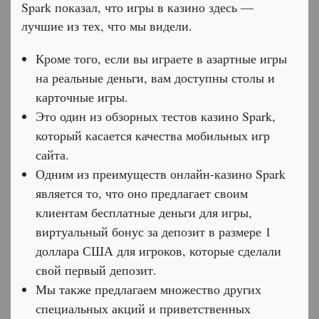
Spark показал, что игры в казино здесь —
лучшие из тех, что мы видели.
Кроме того, если вы играете в азартные игры
на реальные деньги, вам доступны столы и
карточные игры.
Это один из обзорных тестов казино Spark,
который касается качества мобильных игр
сайта.
Одним из преимуществ онлайн-казино Spark
является то, что оно предлагает своим
клиентам бесплатные деньги для игры,
виртуальный бонус за депозит в размере 1
доллара США для игроков, которые сделали
свой первый депозит.
Мы также предлагаем множество других
специальных акций и приветственных