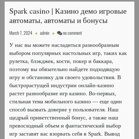
Spark casino | Казино демо игровые
автоматы, автоматы и бонусы
on
March 7, 2024
admin
no comment
Spark
У нас вы можете насладиться разнообразным
casino
|
выбором популярных настольных игр, таких как
Казино
рулетка, блэкджек, кости, покер и баккара,
демо
поэтому вы обязательно найдете подходящую
игровые
игру и обстановку для своего удовольствия. В
автоматы,
быстрорастущей индустрии онлайн-казино
автоматы
и
растет разнообразие игр казино. Во-первых,
бонусы
стильная тема мобильного казино — еще один
способ вызвать доверие у пользователя. Наш
щедрый приветственный бонус, а также наш
превосходный объем и фантастический выбор
игр заставят вас взорвать себя в Spark. Вывод