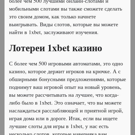
более чем 500 лучшими онлайн-слотами и
мобильными слотами вы также сможете сделать
это своим домом, как только начнете
выигрывать. Виды слотов, которые вы можете
найти в 1xbet, заслуживают изучения.
Лотереи 1xbet казино
С более чем 500 игровыми автоматами, это одно
казино, которое держит игроков на крючке. А с
обширными бонусными предложениями, которые
поднимут ваш игровой опыт на новый уровень,
вы можете рассчитывать на лучшее, что когда-
либо было в 1xbet. Это означает, что вы можете
наслаждаться расслабляющей и приятной игрой,
играя дома или в дороге. Итак, если вы ищете
лучшие слоты для игры в 1xbet, у нас есть
несколько слотов, которые наверняка вам