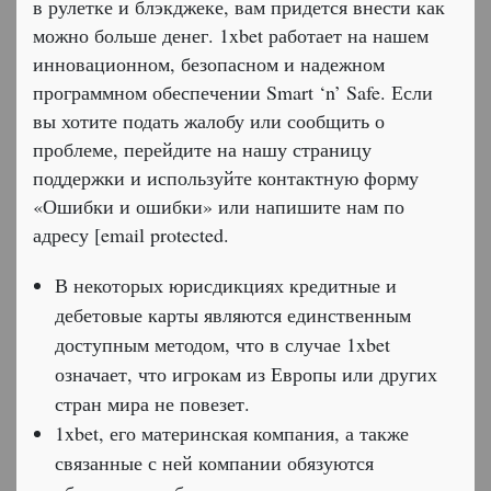
в рулетке и блэкджеке, вам придется внести как
можно больше денег. 1xbet работает на нашем
инновационном, безопасном и надежном
программном обеспечении Smart ‘n’ Safe. Если
вы хотите подать жалобу или сообщить о
проблеме, перейдите на нашу страницу
поддержки и используйте контактную форму
«Ошибки и ошибки» или напишите нам по
адресу [email protected.
В некоторых юрисдикциях кредитные и
дебетовые карты являются единственным
доступным методом, что в случае 1xbet
означает, что игрокам из Европы или других
стран мира не повезет.
1xbet, его материнская компания, а также
связанные с ней компании обязуются