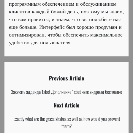
программным обеспечением и обслуживанием
клиентов каждый божий день, поэтому мы знаем,
что вам нравится, и знаем, что вы полюбите нас
еще больше. Интерфейс был хорошо продуман и
оптимизирован, чтобы обеспечить максимальное
удобство для пользователя.
Previous Article
Закачать адденда 1xbet Дополнение 1xbet нате андроид бесплатно
Next Article
Exactly what are the grass shakes as well as how would you prevent
them?