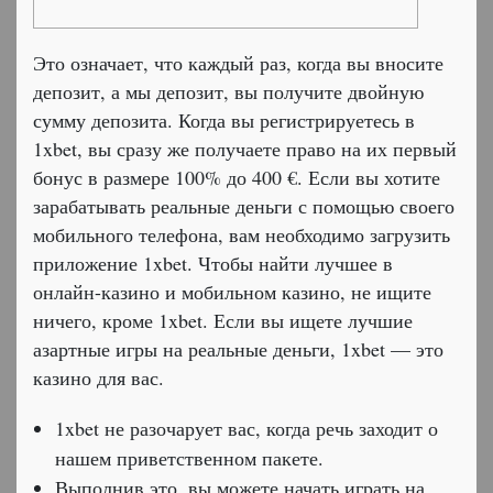
Это означает, что каждый раз, когда вы вносите
депозит, а мы депозит, вы получите двойную
сумму депозита. Когда вы регистрируетесь в
1xbet, вы сразу же получаете право на их первый
бонус в размере 100% до 400 €. Если вы хотите
зарабатывать реальные деньги с помощью своего
мобильного телефона, вам необходимо загрузить
приложение 1xbet. Чтобы найти лучшее в
онлайн-казино и мобильном казино, не ищите
ничего, кроме 1xbet. Если вы ищете лучшие
азартные игры на реальные деньги, 1xbet — это
казино для вас.
1xbet не разочарует вас, когда речь заходит о
нашем приветственном пакете.
Выполнив это, вы можете начать играть на