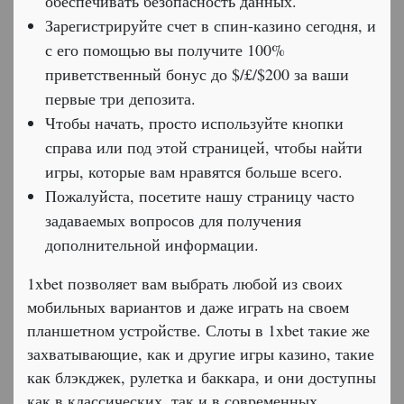
обеспечивать безопасность данных.
Зарегистрируйте счет в спин-казино сегодня, и
с его помощью вы получите 100%
приветственный бонус до $/£/$200 за ваши
первые три депозита.
Чтобы начать, просто используйте кнопки
справа или под этой страницей, чтобы найти
игры, которые вам нравятся больше всего.
Пожалуйста, посетите нашу страницу часто
задаваемых вопросов для получения
дополнительной информации.
1xbet позволяет вам выбрать любой из своих
мобильных вариантов и даже играть на своем
планшетном устройстве. Слоты в 1xbet такие же
захватывающие, как и другие игры казино, такие
как блэкджек, рулетка и баккара, и они доступны
как в классических, так и в современных