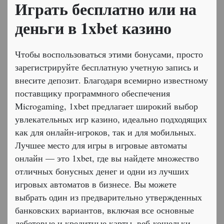
Играть бесплатно или на
деньги в 1xbet казино
Чтобы воспользоваться этими бонусами, просто
зарегистрируйте бесплатную учетную запись и
внесите депозит. Благодаря всемирно известному
поставщику программного обеспечения
Microgaming, 1xbet предлагает широкий выбор
увлекательных игр казино, идеально подходящих
как для онлайн-игроков, так и для мобильных.
Лучшее место для игры в игровые автоматы
онлайн — это 1xbet, где вы найдете множество
отличных бонусных денег и одни из лучших
игровых автоматов в бизнесе. Вы можете
выбрать один из предварительно утвержденных
банковских вариантов, включая все основные
дебетовые и кредитные карты, веб-кошельки,