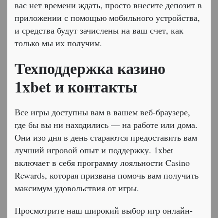
вас нет времени ждать, просто внесите депозит в
приложении с помощью мобильного устройства,
и средства будут зачислены на ваш счет, как
только мы их получим.
Техподдержка казино
1xbet и контакты
Все игры доступны вам в вашем веб-браузере,
где бы вы ни находились — на работе или дома.
Они изо дня в день стараются предоставить вам
лучший игровой опыт и поддержку. 1xbet
включает в себя программу лояльности Casino
Rewards, которая призвана помочь вам получить
максимум удовольствия от игры.
Просмотрите наш широкий выбор игр онлайн-