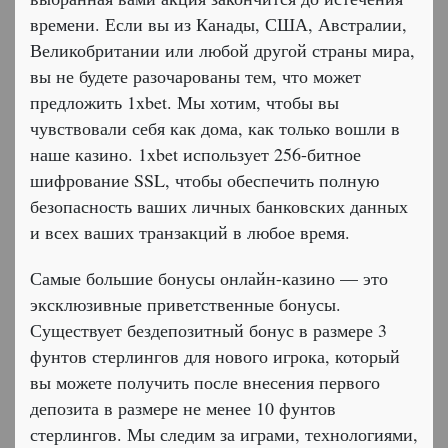
времени. Если вы из Канады, США, Австралии,
Великобритании или любой другой страны мира,
вы не будете разочарованы тем, что может
предложить 1xbet. Мы хотим, чтобы вы
чувствовали себя как дома, как только вошли в
наше казино. 1xbet использует 256-битное
шифрование SSL, чтобы обеспечить полную
безопасность ваших личных банковских данных
и всех ваших транзакций в любое время.
Самые большие бонусы онлайн-казино — это
эксклюзивные приветственные бонусы.
Существует бездепозитный бонус в размере 3
фунтов стерлингов для нового игрока, который
вы можете получить после внесения первого
депозита в размере не менее 10 фунтов
стерлингов. Мы следим за играми, технологиями,