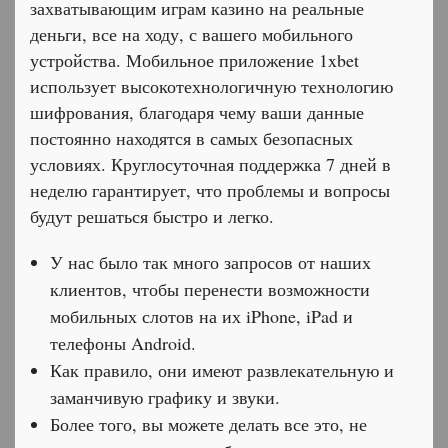
захватывающим играм казино на реальные
деньги, все на ходу, с вашего мобильного
устройства. Мобильное приложение 1xbet
использует высокотехнологичную технологию
шифрования, благодаря чему ваши данные
постоянно находятся в самых безопасных
условиях. Круглосуточная поддержка 7 дней в
неделю гарантирует, что проблемы и вопросы
будут решаться быстро и легко.
У нас было так много запросов от наших
клиентов, чтобы перенести возможности
мобильных слотов на их iPhone, iPad и
телефоны Android.
Как правило, они имеют развлекательную и
заманчивую графику и звуки.
Более того, вы можете делать все это, не