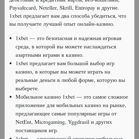
Paysafecard, Neteller, Skrill, Entropay и другие.
1xbet предлагает вам два способа убедиться, что
вы получаете лучший опыт онлайн-казино.
1xbet — это безопасная и надежная игровая
среда, в которой вы можете наслаждаться
азартными играми в казино.
1xbet предлагает вам большой выбор игр
казино, в которые вы можете играть на
реальные деньги в любой форме, которую вы
выберете.
Мобильное казино 1xbet — это самое сложное
приложение для мобильных казино на рынке,
предлагающее самые популярные игры от
NetEnt, Microgaming, Yggdrasil и других
поставщиков игр.
1xbet — единственный оператор мобильных