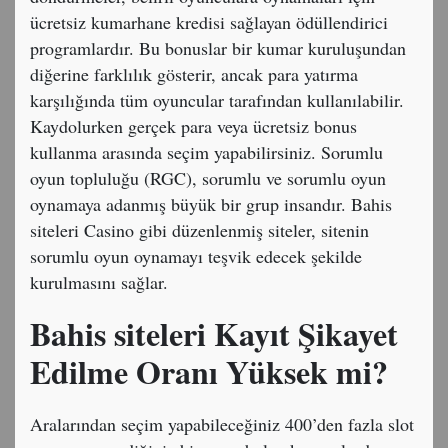
ücretsiz kumarhane kredisi sağlayan ödüllendirici
programlardır. Bu bonuslar bir kumar kuruluşundan
diğerine farklılık gösterir, ancak para yatırma
karşılığında tüm oyuncular tarafından kullanılabilir.
Kaydolurken gerçek para veya ücretsiz bonus
kullanma arasında seçim yapabilirsiniz. Sorumlu
oyun topluluğu (RGC), sorumlu ve sorumlu oyun
oynamaya adanmış büyük bir grup insandır. Bahis
siteleri Casino gibi düzenlenmiş siteler, sitenin
sorumlu oyun oynamayı teşvik edecek şekilde
kurulmasını sağlar.
Bahis siteleri Kayıt Şikayet
Edilme Oranı Yüksek mi?
Aralarından seçim yapabileceğiniz 400’den fazla slot