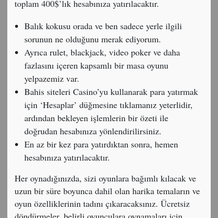
toplam 400$’lık hesabınıza yatırılacaktır.
Balık kokusu orada ve ben sadece yerle ilgili
sorunun ne olduğunu merak ediyorum.
Ayrıca rulet, blackjack, video poker ve daha
fazlasını içeren kapsamlı bir masa oyunu
yelpazemiz var.
Bahis siteleri Casino’yu kullanarak para yatırmak
için ‘Hesaplar’ düğmesine tıklamanız yeterlidir,
ardından bekleyen işlemlerin bir özeti ile
doğrudan hesabınıza yönlendirilirsiniz.
En az bir kez para yatırdıktan sonra, hemen
hesabınıza yatırılacaktır.
Her oynadığınızda, sizi oyunlara bağımlı kılacak ve
uzun bir süre boyunca dahil olan harika temaların ve
oyun özelliklerinin tadını çıkaracaksınız. Ücretsiz
döndürmeler, belirli oyunculara oynamaları için