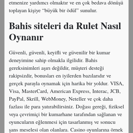
etmenize yardımcı olmaktır ve en çok bedava dönüşü
toplayan kişiye “büyük bir ödül” sunulur.
Bahis siteleri da Rulet Nasıl
Oynanır
Güvenli, güvenli, keyifli ve güvenilir bir kumar
deneyimine sahip olmakla ilgilidir. Bahis
gereksinimleri aşırı değildir, müşteri desteği
rakipsizdir, bonusları en iyilerden bazılarıdır ve
gerçek parayla oynamak için harika bir yoldur. VISA,
Visa, MasterCard, American Express, Interac, JCB,
PayPal, Skrill, WebMoney, Neteller ve çok daha
fazlası ile para yatırabilirsiniz. Doğası gereği, fiziksel
veya çevrimiçi bir kumarhane tarafından sağlanan ve
oyuncuların eğlenmesi için tasarlanmış ve sonucu
şans meselesi olan olanlara. Casino oyunlarına örnek