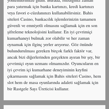
yöntemlerimize gidin. Burada, istediğiniz zaman
para yatırmak için banka kartınızı, kredi kartınızı
veya favori e-cüzdanınızı kullanabilirsiniz. Bahis
siteleri Casino, bankacılık işlemlerinizin tamamen
güvenli ve emniyetli olmasını sağlamak için en son
şifreleme teknolojisini kullanır. En iyi çevrimiçi
kumarhaneyi bulmak zor olabilir ve her zaman
oynamak için ilginç yerler arıyoruz. Göz önünde
bulundurulması gereken birçok farklı faktör var,
ancak bizi diğerlerinden gerçekten ayıran bir şey, bir
çevrimiçi oyun uzmanı olmamızdır. Oyuncuların en
iyi çevrim içi kumarhane deneyiminin keyfini
çıkarmasını sağlamak için Bahis siteleri Casino, hem
slot hem de masa oyunlarında adaleti sağlamak için
bir Rastgele Sayı Üreticisi kullanır.