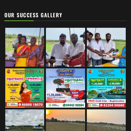
OUR SUCCESS GALLERY