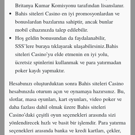
Britanya Kumar Komisyonu tarafından lisanslanır.
Bahis siteleri Casino en iyi promosyonlardan ve
bonuslardan bazılarına sahiptir, ancak bunlar
mobil cihazınızda talep edilebilir.
Hoş geldin bonusundan da faydalanabilir,
SSS’lere buraya tıklayarak ulaşabilirsiniz.Bahis
siteleri Casino’yu elde etmenin en iyi yolu,
ücretsiz spinlerini kullanmak ve para yatırmadan
poker kaydı yapmaktır.
Hesabınızı oluşturduktan sonra Bahis siteleri Casino
hesabınızda oturum açın ve oynamaya hazırsınız. Bu,
slotlar, masa oyunları, kart oyunları, video poker ve
daha fazlası dahil olmak üzere Bahis siteleri
Casino’daki çeşitli oyun seçenekleri arasında sizi
yönlendirecek hızlı ve basit bir işlemdir. Para yatırma
seçenekleri arasında banka ve kredi kartları, çekler,