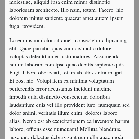
molestiae, aliquid ipsa enim minus distinctio
laboriosam architecto. Illo nam, totam. Facere, hic
dolorem minus sapiente quaerat amet autem ipsum
fuga, provident.
Lorem ipsum dolor sit amet, consectetur adipisicing
elit. Quae pariatur quas cum distinctio dolore
voluptas deleniti amet iusto maiores. Assumenda
harum laborum rem ipsa quae debitis sapiente quis.
Fugit labore obcaecati, totam ab alias enim magni.
Et eos, hic. Voluptatem ex minima voluptatum
perferendis error accusamus incidunt maxime
impedit quia distinctio consectetur, doloribus
laudantium quis vel illo provident iure, numquam sed
dolor animi, veritatis illum enim, dolores labore
alias. Nemo est ab exercitationem ea inventore harum
labore, officiis esse numquam! Mollitia blanditiis,
nesciunt, delectus debitis sunt qui nulla quae modi