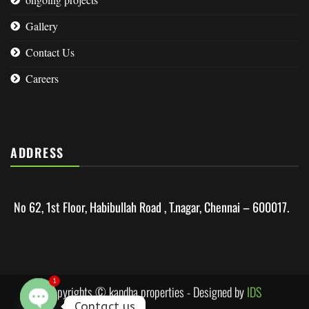
Gallery
Contact Us
Careers
ADDRESS
No 62, 1st Floor, Habibullah Road , T.nagar, Chennai – 600017.
copyrights © kandha properties - Designed by
IDS
1
Contact us