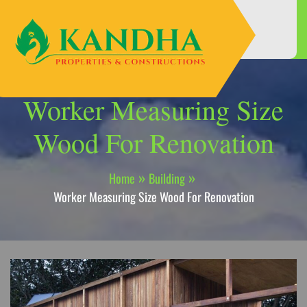
Skip
to
content
Worker Measuring Size
Wood For Renovation
Home
Building
Worker Measuring Size Wood For Renovation