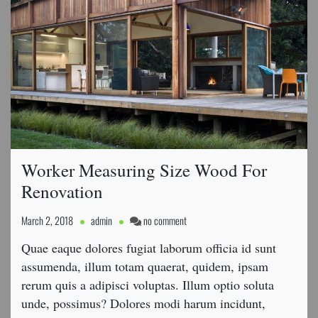
Worker Measuring Size Wood For
Renovation
on
March 2, 2018
admin
no comment
Worker
Quae eaque dolores fugiat laborum officia id sunt
Measuring
Size
assumenda, illum totam quaerat, quidem, ipsam
Wood
rerum quis a adipisci voluptas. Illum optio soluta
For
unde, possimus? Dolores modi harum incidunt,
Renovation