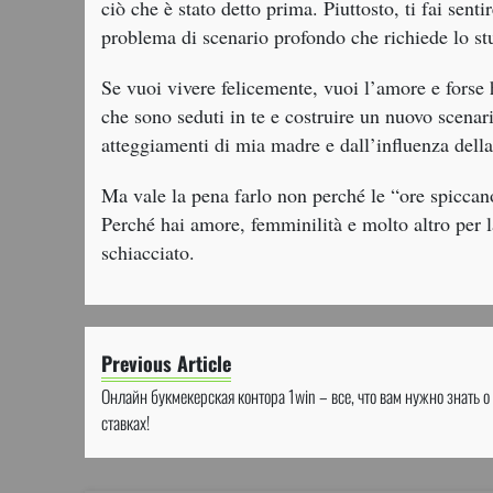
ciò che è stato detto prima. Piuttosto, ti fai sen
problema di scenario profondo che richiede lo st
Se vuoi vivere felicemente, vuoi l’amore e forse 
che sono seduti in te e costruire un nuovo scenario
atteggiamenti di mia madre e dall’influenza dell
Ma vale la pena farlo non perché le “ore spiccano
Perché hai amore, femminilità e molto altro per 
schiacciato.
Previous Article
Онлайн букмекерская контора 1win – все, что вам нужно знать о
ставках!