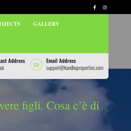
OJECTS
GALLERY
act Address
Email Address
nai
support@kandhaproperties.com
ere figli. Cosa c’è di