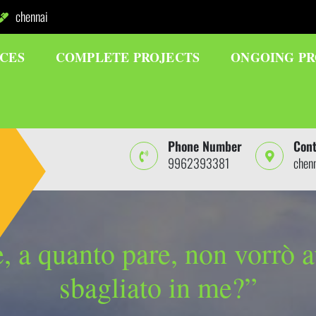
chennai
ICES
COMPLETE PROJECTS
ONGOING PR
Phone Number
Cont
9962393381
chen
 a quanto pare, non vorrò av
sbagliato in me?”