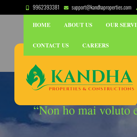
Skip
9962393381
support@kandhaproperties.com
to
content
HOME
ABOUT US
OUR SERV
CONTACT US
CAREERS
“Non ho mai voluto e,