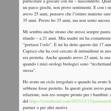
particolare a giocare con lui – nasconderlo. Qua
non
vorrò
un parco giochi, non provo sentimenti. E con i m
avere
avevo 25 anni, pensavo che l’istinto materno sare
figli.
35 anni. Presto ho 35 anni, ma non sento ancora 
Cosa
c’è
Mi sembra anche strano che avessi sempre paura d
di
sbagliato
ritardo – a 21 anni. Mia madre mi ha costantemen
in
“portassi l’orlo”. E mi ha detto questo dai 17 ann
me?”
Capisco che ha così cercato di intimidirmi in mod
era protetta. Anche quando avevo 23 anni, la su
quando i miei orologi biologici sono “ticchettan
stessa”.
Ho avuto un ciclo irregolare e quando ha avuto l
sebbene fosse protetto. In questi giorni avevo pa
relazione, non ero sempre pronto per i bambini: a
del
https://zeinabrand.com/2023/12/12/parimatch-
partner o per altri motivi.