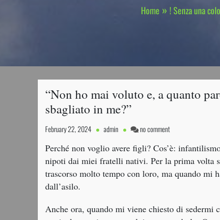
Home
! Senza una col
“Non ho mai voluto e, a quanto pare
sbagliato in me?”
on
February 22, 2024
admin
no comment
“Non
Perché non voglio avere figli? Cos’è: infantilis
ho
mai
nipoti dai miei fratelli nativi. Per la prima volta
voluto
trascorso molto tempo con loro, ma quando mi ha
e,
dall’asilo.
a
quanto
Anche ora, quando mi viene chiesto di sedermi co
pare,