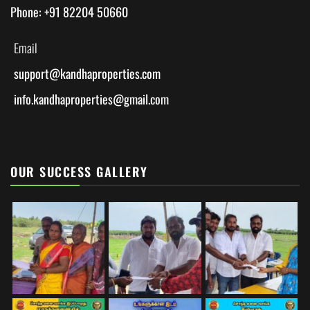
Phone: +91 82204 50660
Email
support@
kandhaproperties.com
info.kandhaproperties@gmail.com
OUR SUCCESS GALLERY